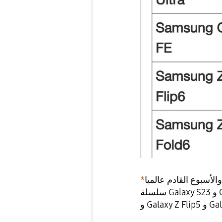
*
لة
و Galaxy 