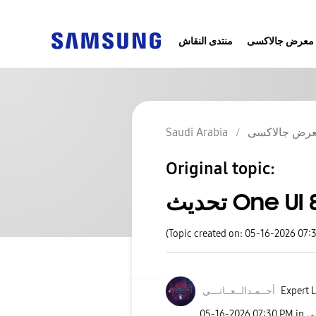
معرض جالاكسى
منتدى النقاش
Saudi Arabia
رض جالاكسى
Original topic:
تحديث One UI
(Topic created on: 05-16-2026 07:
نـــي
أحــمـدالــعــا
Expert L
‎05-16-2026
07:30 PM
in
ى