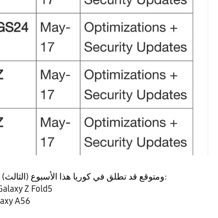
ومتوقع قد تطلق في كوريا هذا الأسبوع (الثالث) والأسبوع القادم عالميا:
سلس Galaxy S23 و Galaxy Z Fold5
Z Flip5 و Galaxy A56