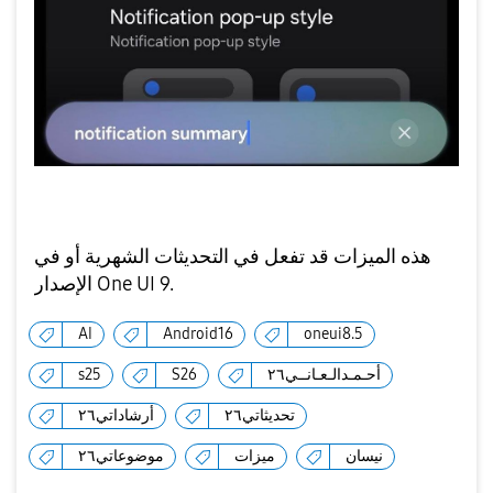
هذه الميزات قد تفعل في التحديثات الشهرية أو في
الإصدار One UI 9.
AI
Android16
oneui8.5
أحـمـدالـعـانــي٢٦
S26
s25
تحديثاتي٢٦
أرشاداتي٢٦
نيسان
ميزات
موضوعاتي٢٦