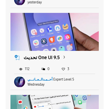
yesterday
تحديث One UI 9.5
112
0
3
Expert Level 5
أحــمـدالــعــانـــي
Wednesday