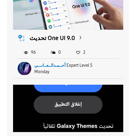
تحديث One UI 9.0
96
0
2
Expert Level 5
أحــمـدالــعــانـــي
Monday