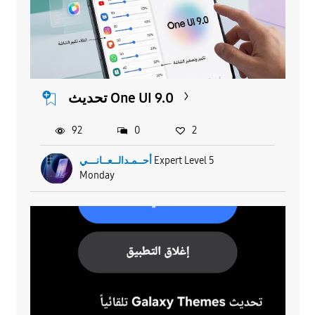
تحديث One UI 9.0
92
0
2
أحــمـدالــعــانـــي
Expert Level 5
Monday