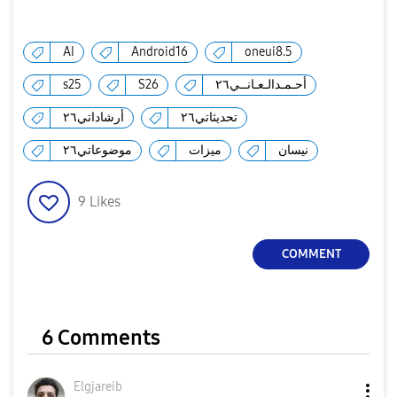
AI
Android16
oneui8.5
s25
S26
أحـمـدالـعـانــي٢٦
تحديثاتي٢٦
أرشاداتي٢٦
نيسان
ميزات
موضوعاتي٢٦
9
Likes
COMMENT
6 Comments
Elgjareib