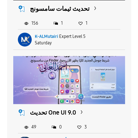
تحديث ثيمات سامسونج
156
1
1
K-ALMutairi
Expert Level 5
Saturday
تحديث One UI 9.0
49
0
3