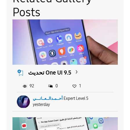
Posts
تحديث One UI 9.5
92
0
1
أحــمـدالــعــانـــي
Expert Level 5
yesterday