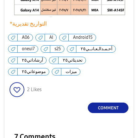
*التواريخ تقديرية
A06
AI
Android15
oneui7
s25
أحـمـدالـعـانــي٢٥
تحديثاتي٢٥
أرشاداتي٢٥
ميزات
موضوعاتي٢٥
2
Likes
COMMENT
7 Comments