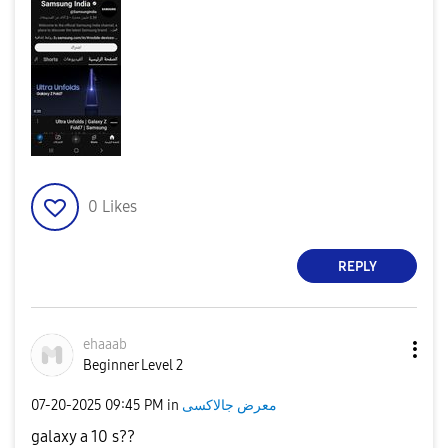
0
Likes
REPLY
ehaaab
Beginner Level 2
‎07-20-2025
09:45 PM
in
معرض جالاكسى
galaxy a 10 s??