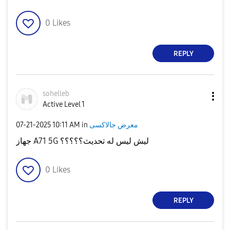
0
Likes
REPLY
sohelleb
Active Level 1
‎07-21-2025
10:11 AM
in
معرض جالاكسى
جهاز A71 5G ليش ليس له تحديث؟؟؟؟؟
0
Likes
REPLY