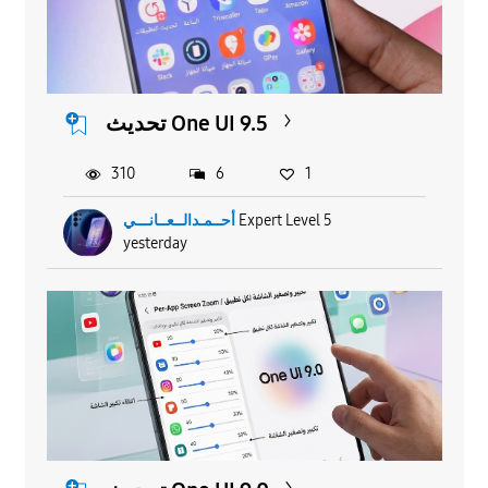
تحديث One UI 9.5
310
6
1
أحــمـدالــعــانـــي
Expert Level 5
yesterday