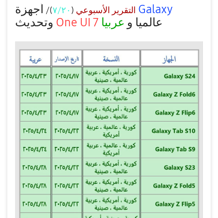
أجهزة
Galaxy
)/
٧/٢٠
(
التقرير الأسبوعي
تحديث
و
One UI 7
عربيا
عالميا و