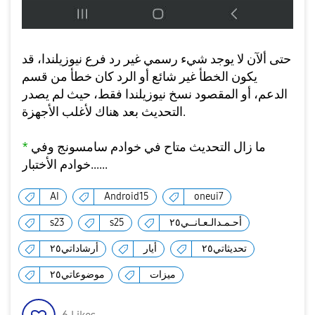
حتى ألآن لا يوجد شيء رسمي غير رد فرع نيوزيلندا، قد
يكون الخطأ غير شائع أو الرد كان خطأ من قسم
الدعم، أو المقصود نسخ نيوزيلندا فقط، حيث لم يصدر
التحديث بعد هناك لأغلب الأجهزة.
ما زال التحديث متاح في خوادم سامسونج وفي
*
خوادم الأختبار......
AI
Android15
oneui7
أحـمـدالـعـانــي٢٥
s25
s23
تحديثاتي٢٥
أيار
أرشاداتي٢٥
ميزات
موضوعاتي٢٥