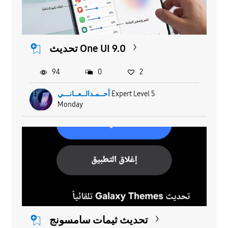
تحديث One UI 9.0
94
0
2
Expert Level 5
أحــمـدالــعــانـــي
Monday
تحديث ثيمات سامسونج