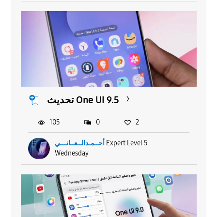
تحديث One UI 9.5
105
0
2
Expert Level 5
أحــمـدالــعــانـــي
Wednesday