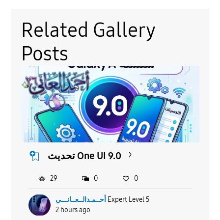
Related Gallery
Posts
تحديث One UI 9.0
29
0
0
Expert Level 5
أحــمـدالــعــانـــي
2 hours ago