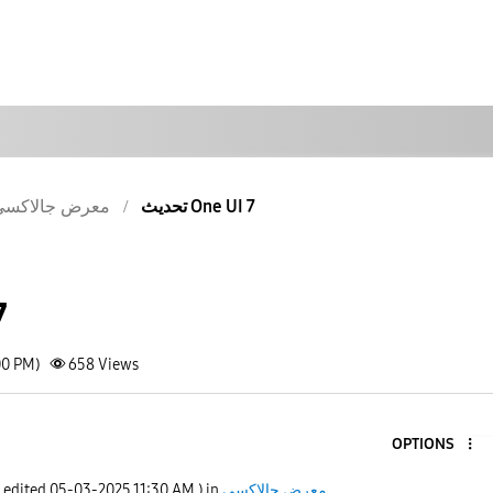
تحديث One UI 7
معرض جالاكسى
ت
00 PM)
658
Views
OPTIONS
معرض جالاكسى
) in
11:30 AM
‎05-03-2025
t edited