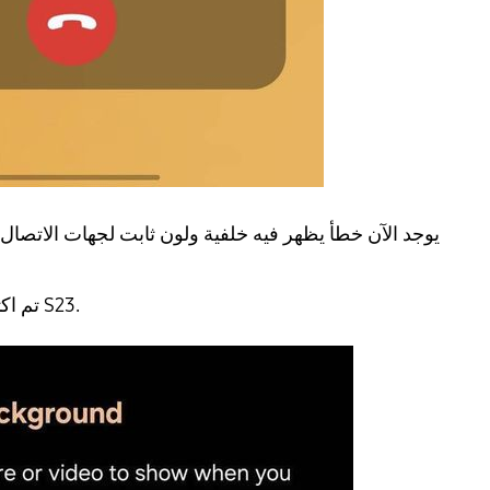
يوجد الآن خطأ يظهر فيه خلفية ولون ثابت لجهات الاتصال
تم اكتشافه أمس على هاتف S23.