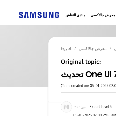
معرض جالاكسى
منتدى النقاش
معرض جالاكسى
Egypt
Original topic:
حديث One UI 7
(Topic created on: 05-01-2025 02:
Expert Level 5
امين٢٥٦
‎05-01-2025
02:00 PM
(Las