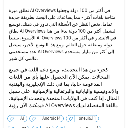
l
تطلق ميزة AI Overviews في أكثر من 100 دولة وجعلها
متاحة بلغات أكثر - مما يساعدك على البحث بطريقة جديدة
تماما، بغض النظر عن الأسئلة التي تدور في ذهنك. توسيع
a
نطاق AI Overviews ليشمل أكثر من 100 دولة بدءا من هذا
الأسبوع، ستبدأ AI Overviews في الانتشار في أكثر من 100
دولة ومنطقة حول العالم. ومع هذا التوسع الأخير، سيصل
عدد مستخدمي AI Overviews إلى أكثر من مليار مستخدم
y
عالمي كل شهر.
كجزء من هذا التحديث، وسع دعم اللغة في جميع
المجالات. يمكن الآن الحصول عليها بأي من اللغات
المدعومة حاليا، بما في ذلك الإنجليزية والهندية
V
والإندونيسية واليابانية والبرتغالية والإسبانية. على سبيل
المثال، إذا كنت في الولايات المتحدة وتتحدث الإسبانية،
فيمكنك الآن رؤية AI Overviews باللغة المفضلة لديك.
i
AI
Android14
oneui6.1.1