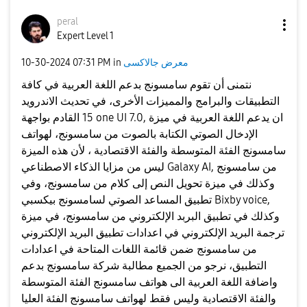
peral
Expert Level 1
معرض جالاكسى
in
07:31 PM
‎10-30-2024
نتمنى أن تقوم سامسونج بدعم اللغة العربية في كافة
التطبيقات والبرامج والمميزات الأخرى، في تحديث الاندرويد
15 القادم بواجهة one UI 7.0, ان يدعم اللغة العربية في ميزة
الإدخال الصوتي الكتابة بالصوت من سامسونج، لهواتف
سامسونج الفئة المتوسطة والفئة الاقتصادية ، لأن هذه الميزة
ليس من مزايا الذكاء الاصطناعي Galaxy AI, من سامسونج
وكذلك في ميزة تحويل النص إلى كلام من سامسونج، وفي
تطبيق المساعد الصوتي لسامسونج بيكسبي Bixby voice,
وكذلك في تطبيق البربد الإلكتروني من سامسونج، في ميزة
ترجمة البريد الإلكتروني في اعدادات تطبيق البريد الإلكتروني
من سامسونج ضمن قائمة اللغات المتاحة في اعدادات
التطبيق، نرجو من الجميع مطالبة شركة سامسونج بدعم
واضافة اللغة العربية الى هواتف سامسونج الفئة المتوسطة
والفئة الاقتصادية وليس فقط لهواتف سامسونج الفئة العليا