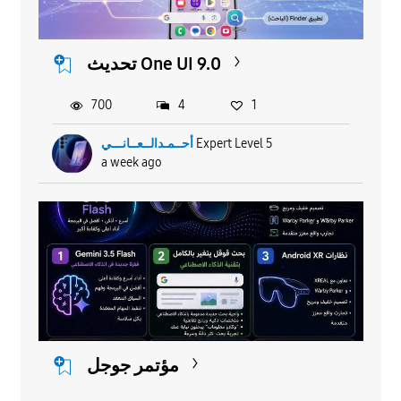
تحديث One UI 9.0
700
4
1
Expert Level 5
أحــمـدالــعــانـــي
a week ago
مؤتمر جوجل