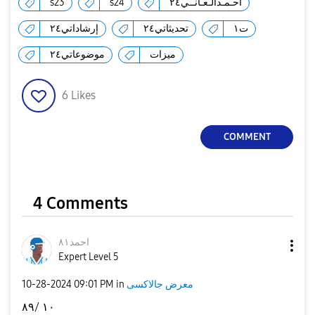
أحـمـدالـعـانــي٢٤
s24
s23
ت١
تحديثاتي٢٤
إرشاداتي٢٤
d
ميزات
موضوعاتي٢٤
6
Likes
e
COMMENT
o
4 Comments
احمد٨١
Expert Level 5
معرض جالاكسى
in
09:01 PM
‎10-28-2024
١٠ /٨٩