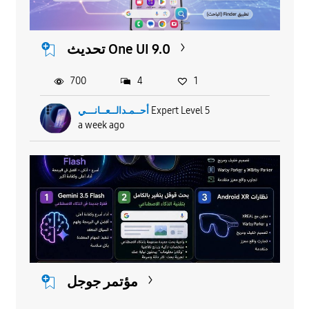
تحديث One UI 9.0
700
4
1
Expert Level 5
أحــمـدالــعــانـــي
a week ago
مؤتمر جوجل