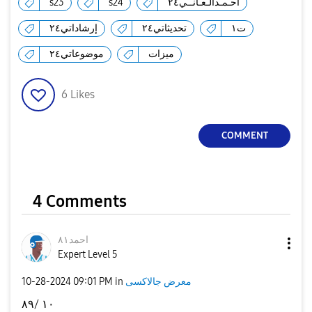
أحـمـدالـعـانــي٢٤
s24
s23
ت١
تحديثاتي٢٤
إرشاداتي٢٤
d
ميزات
موضوعاتي٢٤
6
Likes
e
COMMENT
o
4 Comments
احمد٨١
Expert Level 5
معرض جالاكسى
in
09:01 PM
‎10-28-2024
١٠ /٨٩