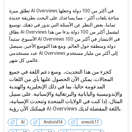
l
تطلق ميزة AI Overviews في أكثر من 100 دولة وجعلها
متاحة بلغات أكثر - مما يساعدك على البحث بطريقة جديدة
تماما، بغض النظر عن الأسئلة التي تدور في ذهنك. توسيع
a
نطاق AI Overviews ليشمل أكثر من 100 دولة بدءا من هذا
الأسبوع، ستبدأ AI Overviews في الانتشار في أكثر من 100
دولة ومنطقة حول العالم. ومع هذا التوسع الأخير، سيصل
عدد مستخدمي AI Overviews إلى أكثر من مليار مستخدم
y
عالمي كل شهر.
كجزء من هذا التحديث، وسع دعم اللغة في جميع
المجالات. يمكن الآن الحصول عليها بأي من اللغات
المدعومة حاليا، بما في ذلك الإنجليزية والهندية
V
والإندونيسية واليابانية والبرتغالية والإسبانية. على سبيل
المثال، إذا كنت في الولايات المتحدة وتتحدث الإسبانية،
فيمكنك الآن رؤية AI Overviews باللغة المفضلة لديك.
i
AI
Android14
oneui6.1.1