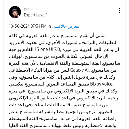
peral
Expert Level 1
معرض جالاكسى
in
07:31 PM
‎10-30-2024
نتمنى أن تقوم سامسونج بدعم اللغة العربية في كافة
التطبيقات والبرامج والمميزات الأخرى، في تحديث الاندرويد
15 القادم بواجهة one UI 7.0, ان يدعم اللغة العربية في ميزة
الإدخال الصوتي الكتابة بالصوت من سامسونج، لهواتف
سامسونج الفئة المتوسطة والفئة الاقتصادية ، لأن هذه الميزة
ليس من مزايا الذكاء الاصطناعي Galaxy AI, من سامسونج
وكذلك في ميزة تحويل النص إلى كلام من سامسونج، وفي
تطبيق المساعد الصوتي لسامسونج بيكسبي Bixby voice,
وكذلك في تطبيق البربد الإلكتروني من سامسونج، في ميزة
ترجمة البريد الإلكتروني في اعدادات تطبيق البريد الإلكتروني
من سامسونج ضمن قائمة اللغات المتاحة في اعدادات
التطبيق، نرجو من الجميع مطالبة شركة سامسونج بدعم
واضافة اللغة العربية الى هواتف سامسونج الفئة المتوسطة
والفئة الاقتصادية وليس فقط لهواتف سامسونج الفئة العليا