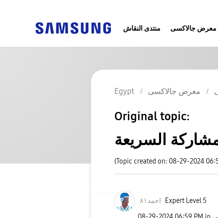
معرض جالاكسى
منتدى النقاش
معرض جالاكسى
Egypt
Original topic:
مشاركة السريعة
(Topic created on: 08-29-2024 06:
Expert Level 5
احمد٨١
ى
in
06:59 PM
‎08-29-2024