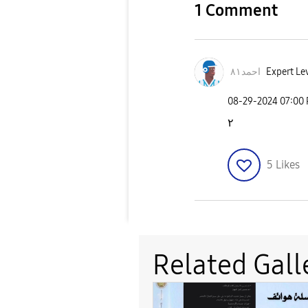
1 Comment
Expert Lev
احمد٨١
‎08-29-2024
07:00
٢
5
Likes
Related Gall