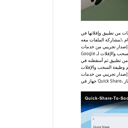
ا في Quick Share (على الجهاز الذي تريد
 خدمات Google Play (24.34.32) إلى أن
Google تعمل على تمكين ميزة السحب والإفلات لـ Quick Share. حاليا، إذا قمت بسحب ملف
من تطبيق ثم أسقطته في Quick Share، فلن يقبل الأخير الملف (سيختفي الملف من
من خدمات Google Play، عند سحب ملفا من تطبيق وأسقاطه على
Quick-Share-To-So