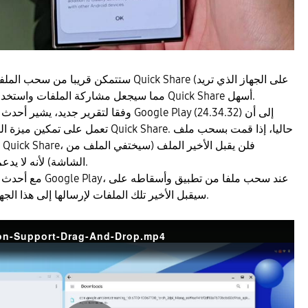
ستتمكن قريبا من سحب الملفات من تطبيق وإفلاته
مشاركة الملفات معه)، مما سيجعل مشاركة الملفات واستخدام Quick Share أسهل.
وفقا لتقرير جديد، يشير أحدث إصدار تجريبي من
الشاشة) لأنه لا يدعم وظيفة السحب والإفلات.
مع أحدث إصدار تجريبي 
جهاز في Quick Share، سيقبل الأخير تلك الملفات لإرسالها إلى هذا الجهاز.
on-Support-Drag-And-Drop.mp4