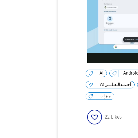
AI
Androi
أحـمـدالـعـانــي٢٤
ميزات
22
Likes