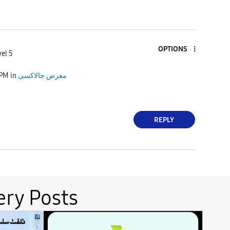
V
OPTIONS
el 5
i
معرض جالاكسى
in
 PM
d
REPLY
e
ery Posts
o