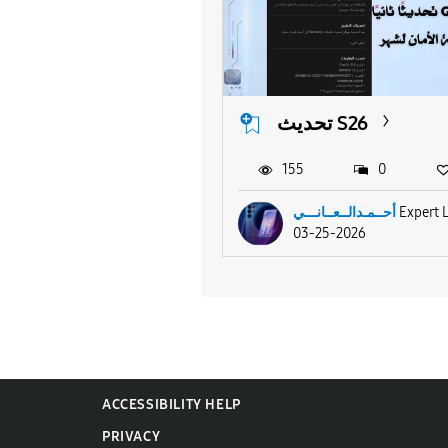
تحديث S26
155
0
Expert 
أحــمـدالــعــانـــي
03-25-2026
ACCESSIBILITY HELP
PRIVACY