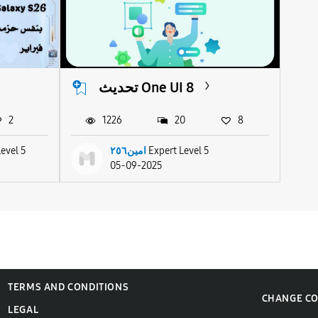
تحديث One UI 8
2
1226
20
8
Expert Level 5
امين٢٥٦
Level 5
05-09-2025
TERMS AND CONDITIONS
CHANGE C
LEGAL