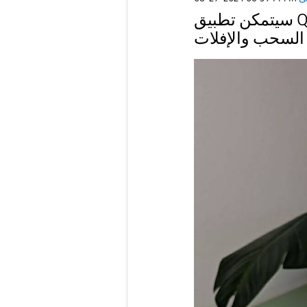
سيتمكن تطبيق Quick Share لنظام Android قريبا من
السحب والإفلات