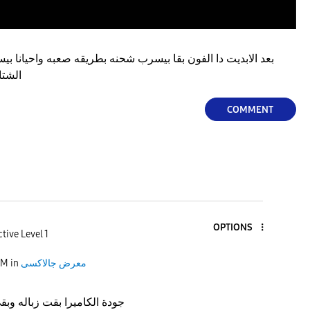
بعد الابديت دا الفون بقا بيسرب شحنه بطريقه صعبه واحيانا 
الشتا والجو تلج حد عنده تفسير
COMMENT
OPTIONS
tive Level 1
معرض جالاكسى
in
AM
جودة الكاميرا بقت زباله وب