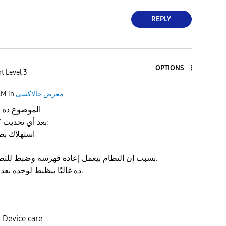
REPLY
OPTIONS
t Level 3
معرض جالاكسى
in
AM
الموضوع ده
بعد أي تحديث كبير طبيعي يحصل:
– استهلاك ب
بسبب إن النظام بيعمل إعادة فهرسة وضبط للتطبيقات في الخلفية.
ده غالبًا بيظبط لوحده بعد يومين–3 استخدام.
راقب البطارية من Device care