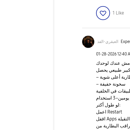
1
Like
Exper
العبقري-الفذ
‎01-28-2026
12:40 
 مش عندك لوحدك
طارية أعلى شوية
– سخونة خفيفة
لو طول أكتر:
اعمل Restart
اقفل Apps التقيلة