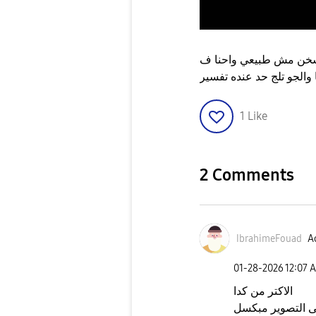
بيسخن مش طبيعي واحنا ف
1
Like
2 Comments
IbrahimeFouad
Ac
‎01-28-2026
12:07 
الاكتر من كدا
قى التصوير مبكسل