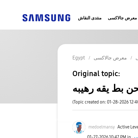
معرض جالاكسى
منتدى النقاش
معرض جالاكسى
Egypt
Original topic:
ن بط يقه رهيبه
(Topic created on: 01-28-2026 12:
medoelmansy
Active Leve
سى
in
10:47 PM
‎01-27-2026