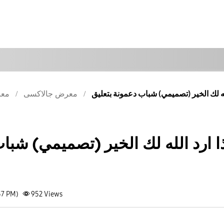
معرض جالاكسى
معر
ا ارد الله لك الخير (تصميمي) شبا
57 PM)
952
Views