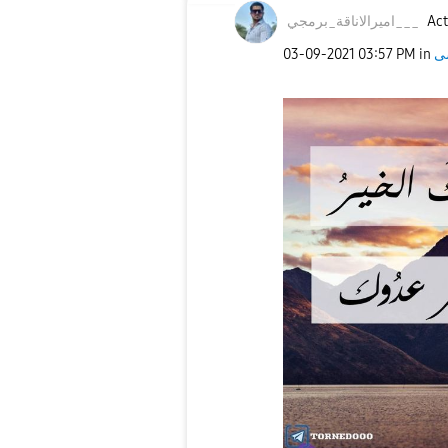
اميرالاناقة_برم
جي___
Act
‎03-09-2021
03:57 PM
in
ى