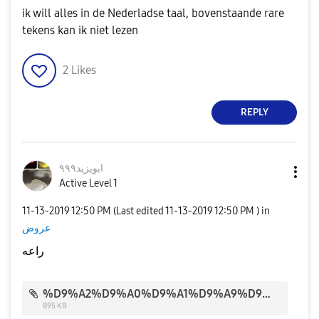
ik will alles in de Nederladse taal, bovenstaande rare
tekens kan ik niet lezen
2
Likes
REPLY
ابويزيد٩٩٩
Active Level 1
‎11-13-2019
12:50 PM
(Last edited
‎11-13-2019
12:50 PM
) in
عروض
راعه
%D9%A2%D9%A0%D9%A1%D9%A9%D9%A1%D9%A0%D9%A3%D9%A0_%D9%A1%D9%A1%D9%A4%D9%A1%D9%A4%D9%A8_1.gif
895 KB