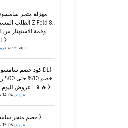
مهزلة متجر سامسون
الطلب الم Z Fold 8..
وقمة الاستهتار من ا
الفني!
عرو
2 weeks ago
| عروض اليوم 2026 📱🔥
04-14-2026
عروض
خصم متجر سامس
06-15-2025
عروض