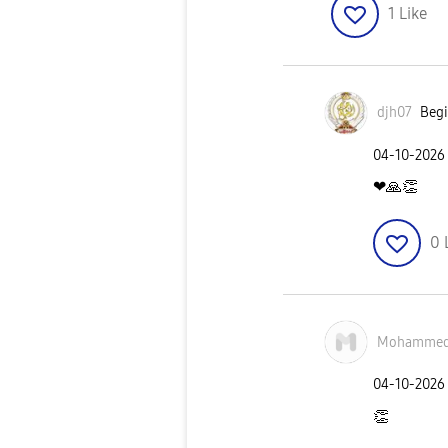
1
Like
djh07
Begi
‎04-10-2026
❤
🙏
👏
0
Mohammed
‎04-10-2026
👏