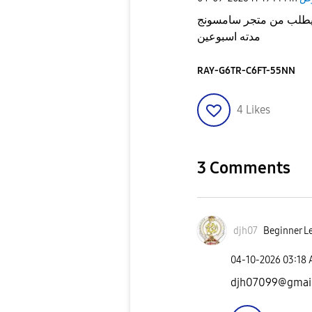
يطلب من متجر سامسونج
مدته اسبوعين
RAY-G6TR-C6FT-55NN
4
Likes
3 Comments
djh07
Beginner Le
‎04-10-2026
03:18
djh07099@gmai