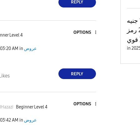
REPLY
كود خصم نون 100 جنيه
2025 رمز : (OD11) تخفيض
OPTIONS
nner Level 4
قوي
in
03:20 AM
in
عروض
REPLY
Likes
OPTIONS
Hazazi
Beginner Level 4
03:42 AM
in
عروض