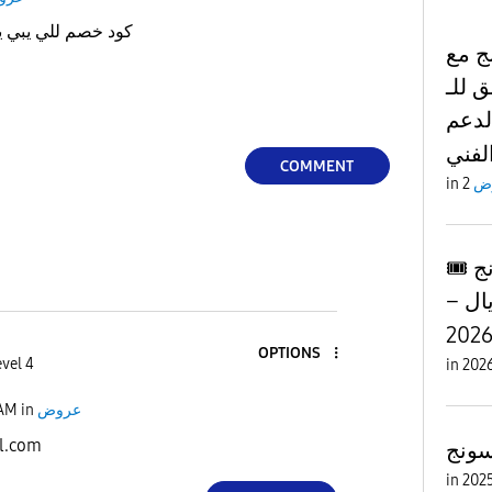
كود خصم للي يبي 
ج مع
سبق للـ
لدعم
COMMENT
in
ض
🎟️ كود خصم سامسونج DL1
– خصم 10% حتى 500 ريال
OPTIONS
vel 4
in
 AM
in
عروض
l.com
ونج
in