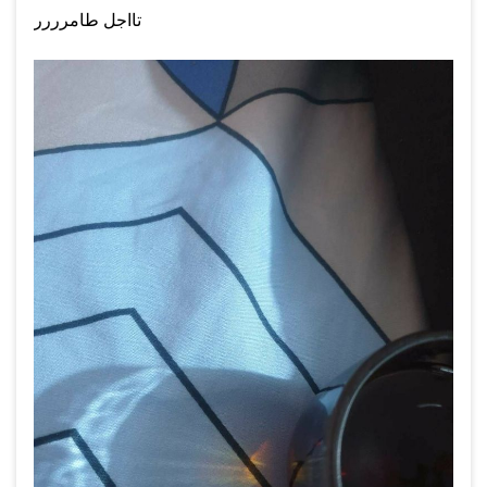
تااجل طامرررر