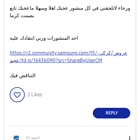
ورجاء لاتلحقني في كل منشور عجبك اهلا وسهلا ماعجبك تابع
بصمت كرما
احد المنشورات ورني انتقادك عليه
https://r2.community.samsung.com/t5/عروض/كركي-
عجم/td-p/16436090?src=ShareByUserCM
التناقض فيك
2
Likes
REPLY
احمد٨١