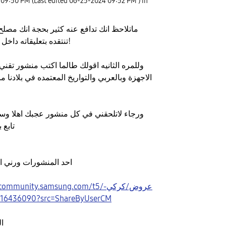
09:50 PM
(Last edited
‎06-25-2024
09:52 PM
) in
ماتلاحظ انك تدافع عنه كثير بحجة انك مصلح
تنتقده بتعليقاته داخل منشوراته ؟!
وللمره الثانيه اقولك طالما اكتب منشور تقني
الاجهزة وبالعربي والتواريخ المعتمده في بلادنا 
ورجاء لاتلحقني في كل منشور عجبك اهلا وس
تابع
احد المنشورات ورني ان
ttps://r2.community.samsung.com/t5
عجم/16436090?src=ShareByUserCM
ا