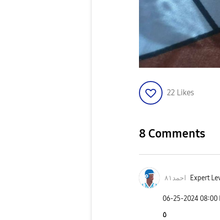
22
Likes
8 Comments
Expert Lev
احمد٨١
‎06-25-2024
08:00
٥