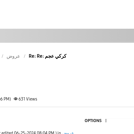
Re: Re: كركي عجم
عروض
06 PM)
631
Views
OPTIONS
عروض
) in
08:04 PM
‎06-25-2024
t edited