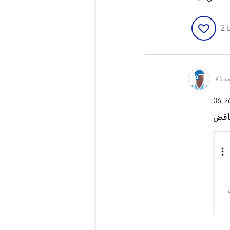
2
٨١
‎06-
ناقض