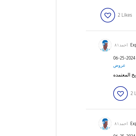
2
Likes
Exp
احمد٨١
‎06-25-2024
عروض
يخ المعتمده
2
Exp
احمد٨١