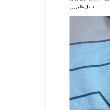
تااجل طامرررر