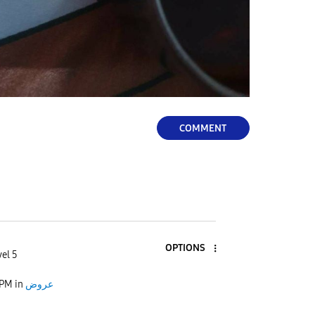
COMMENT
OPTIONS
el 5
عروض
in
 PM