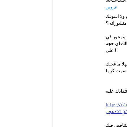
‎06-25-2024
عروض
 ولا اشوفك
 يتمحور في
مالك اي حجه
علي !!
هلا ماعجبك
 بصمت كرما
تقادك عليه
h/عروض/كركي-
td-p/
لتناقض فيك