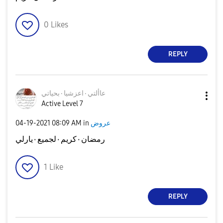
0
Likes
REPLY
عاألتي٠اعزشيا٠ب
حياتي
Active Level 7
‎04-19-2021
08:09 AM
in
عروض
رمضان٠كريم٠لجميع٠يارلي
1
Like
REPLY