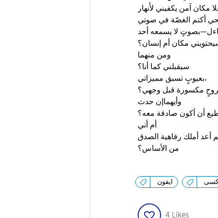
حتويني مكان أم إنسان؟
ومن منهما
سيقبلني كما أنا؟
بعيوبٍ تسبق مميزاتي،
روحٍ مكسورة قبل وجهي؟
وأيهماإن حدث
ع أن أكون صادقة معه؟
أم أني
م أعد أملك رفاهية الصدق
من الأساس؟
كسى
ايفون
4
Likes