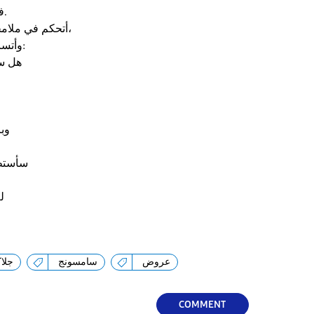
فلا مكان آمن يكفيني لأَنهار.
أتحكم في ملامحي أكتم الغصّة في صوتي،
وأتساءل—بصوتٍ لا يسمعه أحد:
هل سي
وب
سأستطي
ل
عروض
سامسونج
جلا
COMMENT