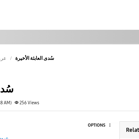
سُدى العابثة الأخيرة
عر
سُدى
28 AM)
256
Views
OPTIONS
Rela
عرو