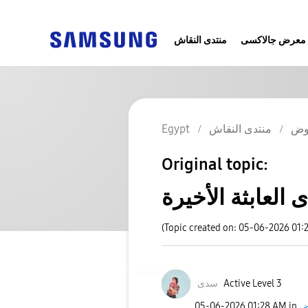
معرض جالاكسى
منتدى النقاش
وض
منتدى النقاش
Egypt
Original topic:
 العابثة الأخيرة
(Topic created on: 05-06-2026 01:
Active Level 3
سدى
ض
in
01:28 AM
‎05-06-2026