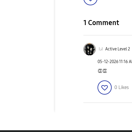
1 Comment
Active Level 2
ادا
‎05-12-2026
11:16 
👏
👏
0
Likes