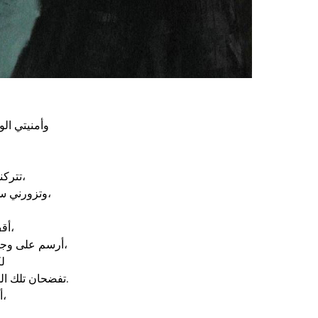
وأمنيتي الو
تتركني أفكاري السوداء وشأني،
وتزورني سعادةٌ لا أعرفها في اليقظة،
أقف أمام المرآة كوردةٍ ذابلة،
أرسم على وجهي ابتسامةً جوفاء بلا روح،
لك
تفضحان تلك اللمعة…لمعةٌ مثيرة للشفقة.
أخوض حربًا صامتة كل يوم،