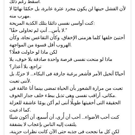
أسقط رغم ذلك.
لأن الفشل حينها لن يكون مجرد عثرة عابرة، بل حكمًا نهائيًا لا
مهرب منه.
كنت أواسى نفسى دائمًا بتلك الكذبة المريحة:
“لا بأس… أنتِ لم تحاولى حقًا.”
أختبئ خلفها كلما هزمنى الإخفاق، وكأن التقاعس نجاة، وكأن
الهروب أقل قسوة من المواجهة.
لكن ماذا لو حاولت فعلًا؟
ماذا لو منحت نفسى فرصة واحدة صادقة بلا خوف، بلا
تراجع، بلا أعذار؟
أحيانًا أتخيل الأمر فأشعر برغبة جارفة فى البكاء… لا حزنًا، بل
لأننى تعبت.
تعبت من مرارة الشعور بأن الحياة تمضى بينما أنا عالقة فى
مكانى، أراقب نفسى وهى تذبل ببطء خلف جدار الخوف.
الحقيقة التى أخفيتها طويلًا أننى لم أكن يومًا عاشقة للعزلة
كما ادعيت.
كنت أحب الأضواء… أحب أن أُرى، أن أُسمع، أن أكون شيئًا
يلتفت إليه الناس بإعجاب لا بشفقة.
لكن كل ما نجحت فى جذبه حتى الآن كانت نظرات حزينة،