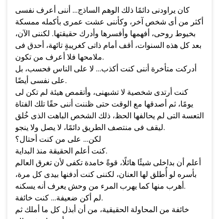
كان يراودنى دائمًا ذلك الوهم الساذج… أننى أعرف نفسى
أكثر من أى شخص آخر، وكأننى عشت عمرى بأكمله ممسكة
بخيوط روحى، أفهمها وأفسرها وأدرك حقيقتها. لكننى الآن،
بعد كل هذه السنوات، أقف أمام ذاتى كغريبةٍ تائهة، أحدق فى
ملامحها فلا أعرف من تكون.
أدركت متأخرة أننى كنت أكذب… لا على الناس فحسب، بل
على نفسى أيضًا.
كنت أرتدى شخصية لا تشبهنى، وأتقمص هيئة لم تكن لى
يومًا، ثم أصدقها مع الوقت حتى ظننت أننى حقًا تلك الفتاة
التعسة التى لم يحالفها الحظ، ذلك الشخص الباهت الذى خُلق
ليقف فى منتصف الطريق دائمًا، لا يصل ولا ينجو.
لكن… على من كنت أحتال؟
كنت أعلم الحقيقة منذ البداية.
أعلم أن بداخلى شيئًا هائلًا، قوةً خامدة تكفى لأن تغرق العالم
بأسره لو أُطلق لها العنان، لكننى كنت أدفنها بيدى كل مرة،
أهرب منها كما يهرب المرء من وحش يعرف أنه يسكنه.
لم أكن ضعيفة… كنت خائفة.
خائفة من المحاولة الحقيقية، من أن أبذل كل ما أملك ثم