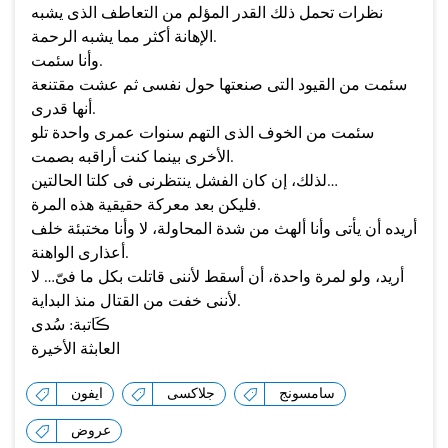
نظرات تحمل ذلك القدر المؤلم من التعاطف الذى يشبه
الإهانة أكثر مما يشبه الرحمة.
وأنا سئمت.
سئمت من القيود التى صنعتها حول نفسى ثم عشت مقتنعة
أنها قدرى.
سئمت من الخوف الذى التهم سنوات عمرى واحدة تلو
الأخرى بينما كنت أراقبه بصمت.
لذلك، إن كان الفشل ينتظرنى فى كلتا الحالتين…
فليكن بعد معركة حقيقية هذه المرة.
أريده أن يأتى وأنا ألهث من شدة المحاولة، لا وأنا مختبئة خلف
أعذارى الواهنة.
أريد، ولو لمرة واحدة، أن أسقط لأننى قاتلت بكل ما فىّ… لا
لأننى خفت من القتال منذ البداية.
ڪَاتبة: سُدى
العابثة الأخيرة
سامسونج
جلاكسى
ايفون
عروض