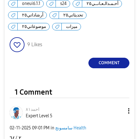
أحـمـدالـعـانــي٢٥
s24
oneui6.1.1
تحديثاتي٢٥
أرشاداتي٢٥
ميزات
موضوعاتي٢٥
9
Likes
COMMENT
1 Comment
احمد٨١
Expert Level 5
سامسونج Health
in
09:01 PM
‎02-11-2025
٢ /٦٤