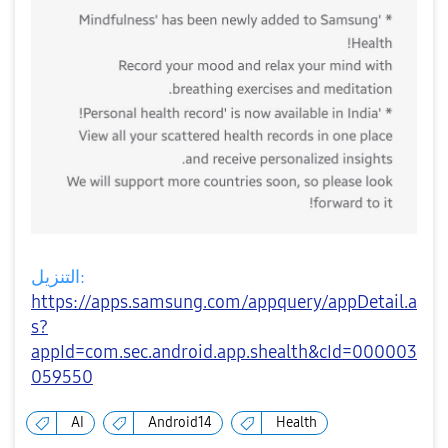
التنزيل:
https://apps.samsung.com/appquery/appDetail.a
s?
appId=com.sec.android.app.shealth&cId=000003
059550
AI
Android14
Health