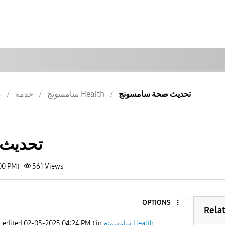
تحديث صحة سامسونج
سامسونج Health
خدمة
م
تحديث
00 PM)
561
Views
OPTIONS
Rela
t edited
‎02-05-2025
04:24 PM
) in
سامسونج Health