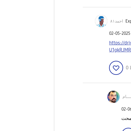
احمد٨١
Exp
‎02-05-2025
https://dr
U1gkRJMR
0
ـــام
‎02-
سمحت