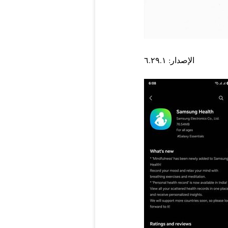
الإصدار: ٦.٢٩.١