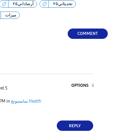
تحديثاتي٢٥
أرشاداتي٢٥
ميزات
COMMENT
OPTIONS
el 5
 PM
in
سامسونج Health
REPLY