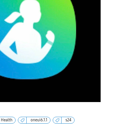
Health
oneui6.1.1
s24