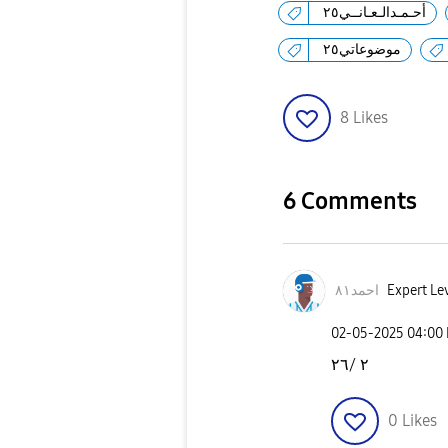
أحـمـدالـعـانــي٢٥
موضوعاتي٢٥
8
Likes
6 Comments
احمد٨١
Expert Lev
‎02-05-2025
04:00
٢ /٢٦
0
Likes