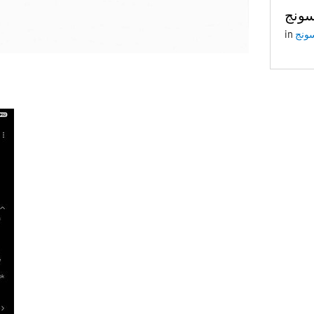
ونج
in