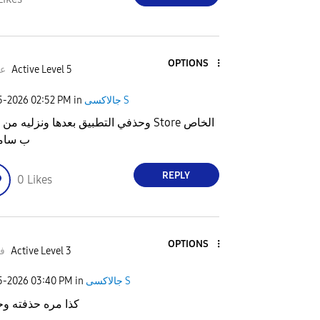
OPTIONS
ع
Active Level 5
25-2026
02:52 PM
in
جالاكسى S
وحذفي التطبيق بعدها ونزليه م Store الخاص
ب سام
REPLY
0
Likes
OPTIONS
ف
Active Level 3
25-2026
03:40 PM
in
جالاكسى S
كذا مره حذفته وح