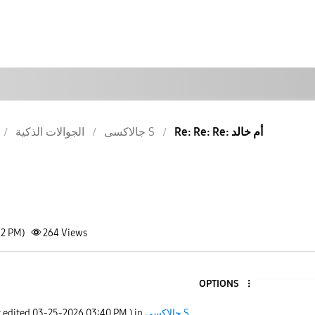
Re: Re: Re: أم خالد
جالاكسى S
الجوالات الذكية
12 PM)
264
Views
OPTIONS
t edited
‎03-25-2026
03:40 PM
) in
جالاكسى S