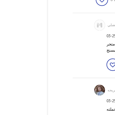
ضلي
‎03-
ن متجر
سنج
ريحه
‎03-
ملته