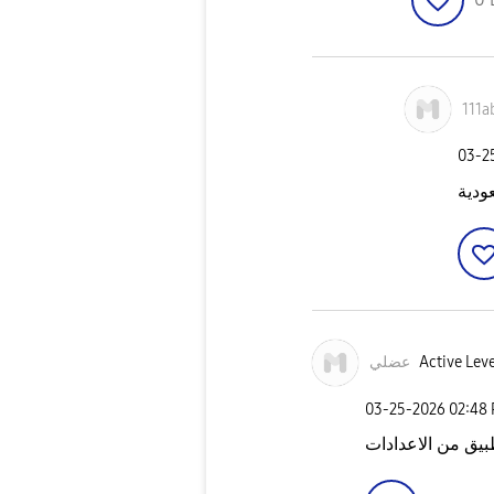
111a
‎03-
ودية
عضلي
Active Leve
‎03-25-2026
02:48
بيق من الاعدادات