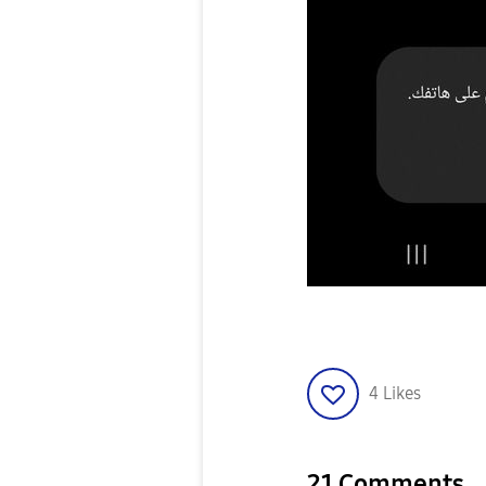
4
Likes
21 Comments