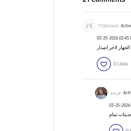
111abusaud
Activ
‎03-25-2026
02:45
لجهاز لاخر اصدار
0
Likes
فريحه
Acti
‎03-25-2026
يثات تمام
0