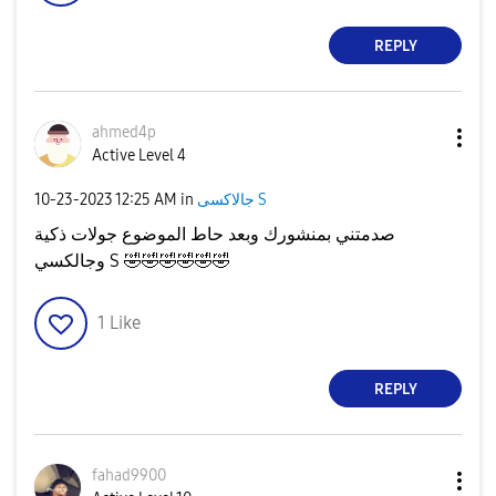
REPLY
ahmed4p
Active Level 4
جالاكسى S
in
12:25 AM
‎10-23-2023
صدمتني بمنشورك وبعد حاط الموضوع جولات ذكية
🤣
🤣
🤣
🤣
🤣
🤣
وجالكسي S
1
Like
REPLY
fahad9900