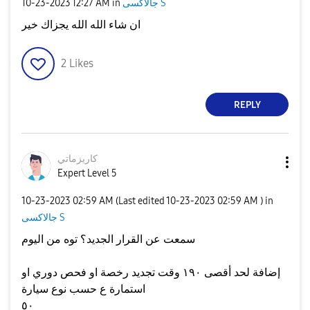
جالاكسى S
in
12:27 AM
‎10-23-2023
ان شاء الله الله يجزاك خير
2
Likes
REPLY
كاريزماتي
Expert Level 5
‎10-23-2023
02:59 AM
(Last edited
‎10-23-2023
02:59 AM
) in
جالاكسى S
سمعت عن القرار الجديد؟ توه من اليوم
إضافة لحد أقصى ١٩٠ وقت تجديد رخصة او فحص دوري او
استمارة ع حسب نوع سيارة
٥٠