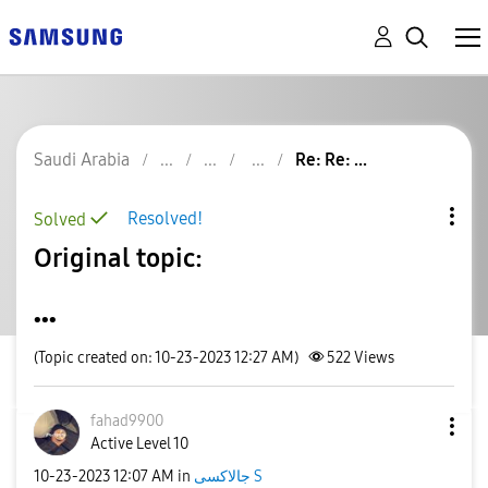
Saudi Arabia
Re: Re: ...
Resolved!
Solved
Original topic:
...
(Topic created on: 10-23-2023 12:27 AM)
522
Views
fahad9900
Active Level 10
جالاكسى S
in
12:07 AM
‎10-23-2023