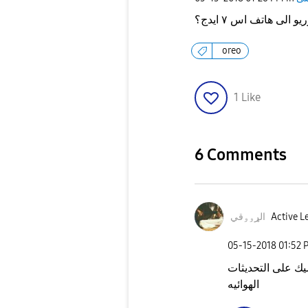
الى هاتف اس ٧ ايدج؟
oreo
1
Like
6 Comments
الړۅۅقي
Active L
‎05-15-2018
01:52 
شيك على التحديثات
الهوائيه