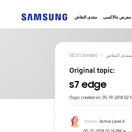
معرض جالاكسى
منتدى النقاش
SELV (Jordan)
نتدى النقاش
Original topic:
s7 edge
(Topic created on: 05-19-2018 02:
brohsn
Active Level 4
‎05-15-2018
01:26 PM
in