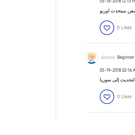
‎05-16-2018
12:13 
ن ميتحدث اوريو
0
Likes
aboode
Beginner 
‎05-19-2018
02:16 
التحديث إلى سوريا
0
Likes