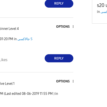
REPLY
s20 
in
OPTIONS
inner Level 4
01:20 PM
in
جالاكسى S
REPLY
Likes
OPTIONS
ive Level 1
PM
(Last edited
‎08-06-2019
11:55 PM
) in