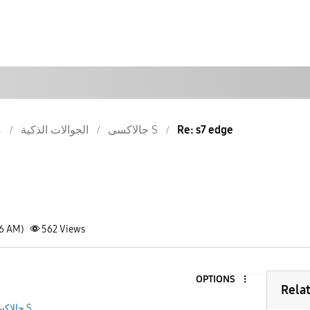
م
الجوالات الذكية
جالاكسى S
Re: s7 edge
16 AM)
562
Views
OPTIONS
Rela
جالاكسى S