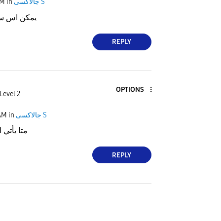
PM
in
جالاكسى S
يمكن اس سف
REPLY
OPTIONS
Level 2
AM
in
جالاكسى S
متا يأتي 
REPLY