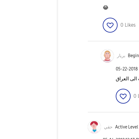
😂
0
Likes
بريار
Begin
‎05-22-2018
 الى العراق
0
حقي
Active Level 