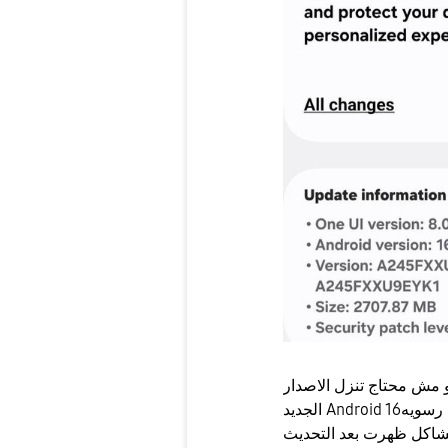
مش محتاج تنزل الاصدار
الجديد Android 16عادي ومش هيأثر في اي حاجه ده شغله كله واجهات رسويه
 مشاكل ظهرت بعد التحديث