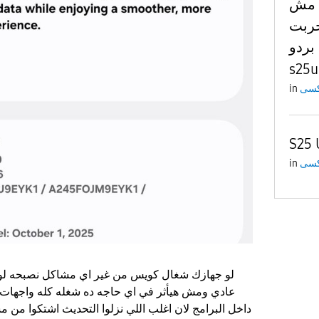
ه مش
جربت
بردو
s25u
in
S25 
in
لو جهازك شغال كويس من غير اي مشاكل نصبحه لو 
داخل البرامج لان اغلب اللي نزلوا التحديث اشتكوا من