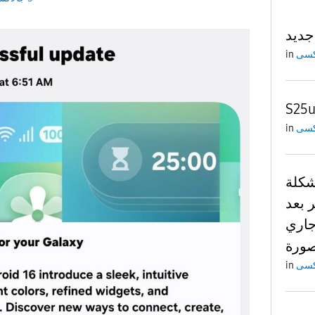
in
S25u
in
شكلة
 بعد
جاري
صورة
in