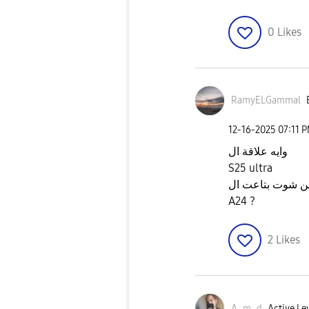
0
Likes
RamyELGammal
‎12-16-2025
07:11 
وايه علاقة ال
S25 ultra
ن شوت بتاعت ال
A24 ?
2
Likes
A_m_d
Active Le