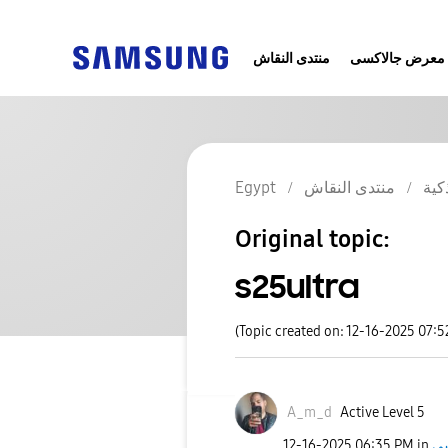
معرض جالاكسى
منتدى النقاش
كية
منتدى النقاش
Egypt
Original topic:
s25ultra
(Topic created on: 12-16-2025 07:5
A_m_d
Active Level 5
‎12-16-2025
06:35 PM
in