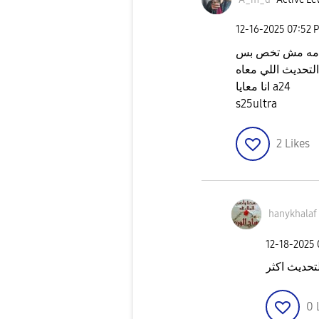
‎12-16-2025
07:52 
 بس a24بالعكس اكتر مشاكل واجهت
انا معايا a24
s25ultra
2
Likes
hanykhalaf
‎12-18-2025
لتحديث اكثر
0