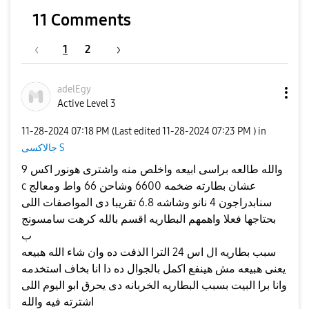
11 Comments
1
2
adelEgy
Active Level 3
‎11-28-2024
07:18 PM
(Last edited
‎11-28-2024
07:23 PM
) in
جالاكسى S
والله طالعه براسى ابيعه واخلص منه واشترى هونور اكس 9
c عشان بطارته ضخمه 6600 وشاحن 66 واط ومعالج
سنابدراجون 4 نانو وشاشه 6.8 تقريبا دى المواصفات اللى
بحتاجها فعلا واهمهم البطاريه اقسم بالله كرهت سامسونج
ب
سبب بطاريه ال اس 24 الترا الذفت ده وان شاء الله هبيعه
يعنى هبيعه مش هينفع اكمل بالجوال ده دا انا بخاف استخدمه
وانا برا البيت بسبب البطاريه الخربانه دى يحرق ابو اليوم اللى
اشترته فيه والله