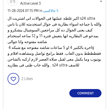
Active Level 3
جالاكسى S
in
07:15 PM
‎11-28-2024
اكبر غلطه عملتها فى الجوالات انى اشتريت ال s24 ultra
والله يا جماعه اسواء بطارية فى جوال استخدمته للان يا ناس
كيف يعنى الجوال ده كل مراجعين السوشيال بيشكرو و
يمدحو فى البطاريه انها بتعيش فتره 11 و 12 ساعه استخدام
شاشه مفتوحه وانا جوالى
اخره بالكتير 4 او 5 ساعات شاشه مفتوحه مع شبكه 4g
فقطططط بدون العاب. فقط برامج تواصل ومشاهده افلام و
يوتيوب وما يكمل معى لقبل صلاه العصر لازم اركبه بالشاحن
. والله خاب ظنى فى بطاريه s24 ultra للاسف
2
Likes
COMMENT