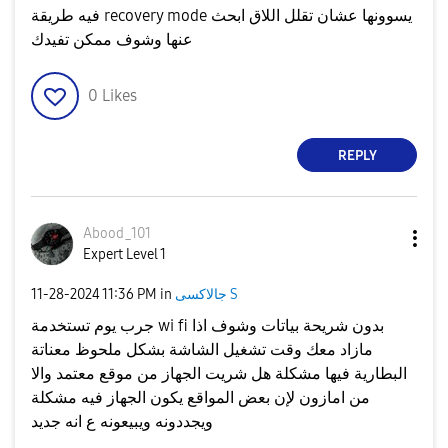
فيه طريقة recovery mode يسوونها عشان تقلل اللاق ابحث
عنها وشوف ممكن تفيدك
0
Likes
REPLY
Abood_101
Expert Level 1
جالاكسى S
in
11:36 PM
‎11-28-2024
جرب يوم تستخدمة wi fi بدون شريحة بياتات وشوف اذا
مازاد معك وقت تشغيل الشاشة بشكل ملحوظ معناتة
البطارية فيها مشكلة هل شريت الجهاز من موقع معتمد والا
من امازون لإن بعض المواقع يكون الجهاز فيه مشكلة
ويجددونه ويبيعونه ع انه جديد