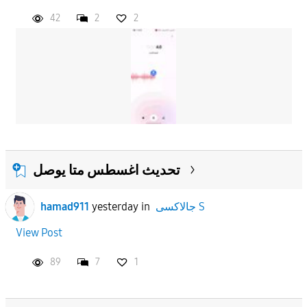
42
2
2
تحديث اغسطس متا يوصل
hamad911
yesterday
in
جالاكسى S
View Post
89
7
1