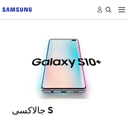
جالاكسى S