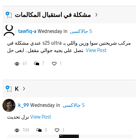
مشكلة في استقبال المكالمات
tawfiq-a
Wednesday
in
جالاكسى S
عندي مشكلة في s25 ultra ،مركب شريحتين سوا وزين واللي ي
تصل علي يجيه جوالي مقفل.. ابغى حل
View Post
61
7
1
K
k_99
Wednesday
in
جالاكسى S
نزل تحديث
View Post
104
0
1