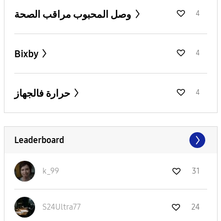
وصل المحبوب مراقب الصحة
4
Bixby
4
حرارة فالجهاز
4
Leaderboard
k_99
31
S24Ultra77
24