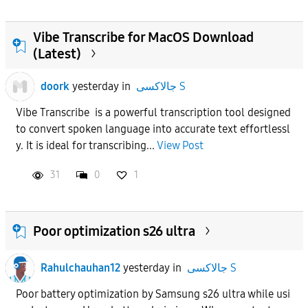
Vibe Transcribe for MacOS Download
(Latest)
doork
yesterday
in
جالاكسى S
Vibe Transcribe is a powerful transcription tool designed
to convert spoken language into accurate text effortlessl
y. It is ideal for transcribing...
View Post
31
0
1
Poor optimization s26 ultra
Rahulchauhan12
yesterday
in
جالاكسى S
Poor battery optimization by Samsung s26 ultra while usi