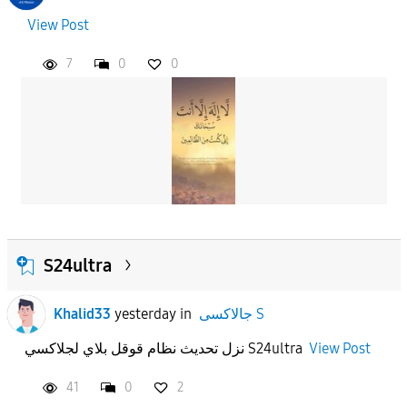
View Post
APPLY
7
0
0
S24ultra
Khalid33
yesterday
in
جالاكسى S
نزل تحديث نظام قوقل بلاي لجلاكسي S24ultra
View Post
41
0
2