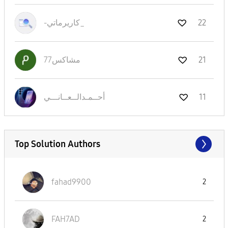
-كاريرماتي_
22
مشاكس77
21
نـــي
أحــمـدالــعــا
11
Top Solution Authors
fahad9900
2
FAH7AD
2