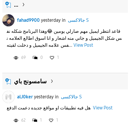
...
fahad9900
yesterday
in
جالاكسى S
قاعد انتظر ايميل مهم صارلي يومين 😂وهذا البرنامج شكله نف
س شكل الجيميل و جاني منه اشعار و انا اسوق اطالع العلامه ن
فس علامه الجيميل و دخلت لقيته...
View Post
69
0
1
سامسونج باي
alJ0ker
yesterday
in
جالاكسى S
هل فيه تطبيقات او مواقع جديده دعمت الدفع
View Post
62
1
1