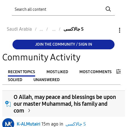
Saudi Arabia
جالاكسى S
JOIN THE COMMUNITY / SIGN IN
Community Activity
RECENT TOPICS
MOST LIKED
MOST COMMENTS
SOLVED
UNANSWERED
FILTER:
O Allah, may peace and blessings be upon
From
our master Muhammad, his family and
com
To
K-ALMutairi
15m ago
in
جالاكسى S