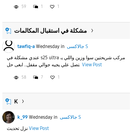
59
1
1
مشكلة في استقبال المكالمات
tawfiq-a
Wednesday
in
جالاكسى S
عندي مشكلة في s25 ultra ،مركب شريحتين سوا وزين واللي ي
تصل علي يجيه جوالي مقفل.. ابغى حل
View Post
58
7
1
K
k_99
Wednesday
in
جالاكسى S
نزل تحديث
View Post