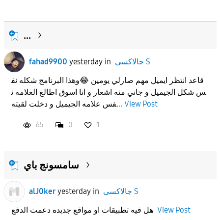
...
fahad9900
yesterday
in
جالاكسى S
قاعد انتظر ايميل مهم صارلي يومين 😂وهذا البرنامج شكله نف
س شكل الجيميل و جاني منه اشعار و انا اسوق اطالع العلامه ن
فس علامه الجيميل و دخلت لقيته...
View Post
65
0
1
سامسونج باي
alJ0ker
yesterday
in
جالاكسى S
هل فيه تطبيقات او مواقع جديده دعمت الدفع
View Post