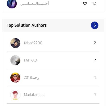
نـــي
أحــمـدالــعــا
12
Top Solution Authors
fahad9900
2
FAH7AD
2
وحيد2018
1
Madatamada
1