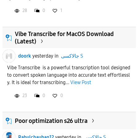
28
0
1
APPLY
Vibe Transcribe for MacOS Download
(Latest)
doork
yesterday
in
جالاكسى S
Vibe Transcribe is a powerful transcription tool designed
to convert spoken language into accurate text effortlessl
y. It is ideal for transcribing...
View Post
23
0
0
Poor optimization s26 ultra
Rahulchauhan12
yesterday
in
جالاكسى S