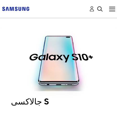
جالاكسى S