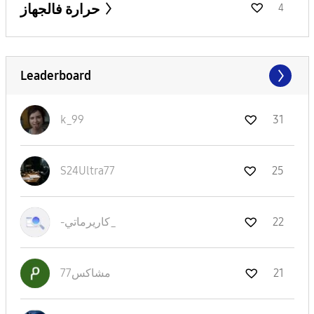
حرارة فالجهاز
4
Leaderboard
k_99
31
S24Ultra77
25
-كاريرماتي_
22
مشاكس77
21