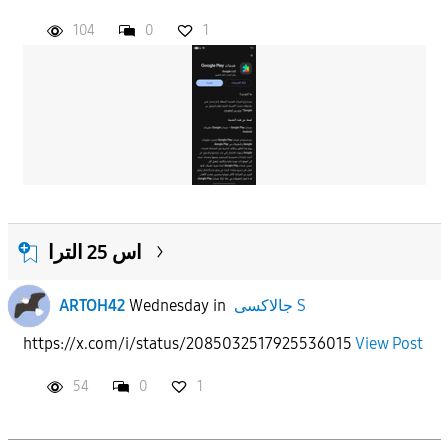
104
0
1
اس 25 الترا
ARTOH42
Wednesday
in
جالاكسى S
https://x.com/i/status/2085032517925536015
View Post
54
0
1