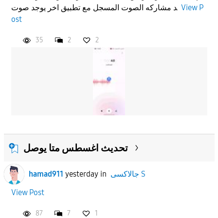
د مشاركه الصوت المسجل مع تطبيق اخر يوجد صوت
View P
ost
35
2
2
تحديث اغسطس متا يوصل
hamad911
yesterday
in
جالاكسى S
View Post
87
7
1