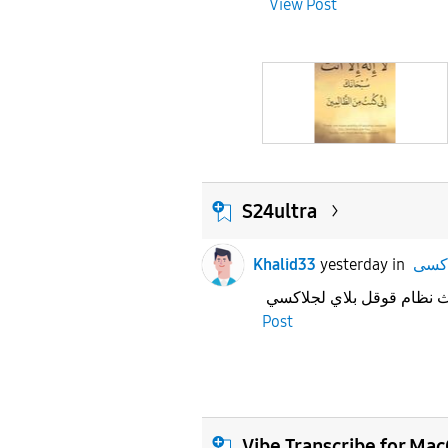
View Post
S24ultra
Khalid33
yesterday
in
Post
Vibe Transcribe for Ma