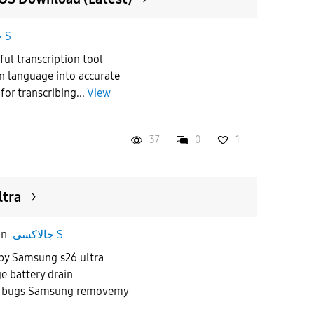
جالاكسى S
ful transcription tool
n language into accurate
 for transcribing...
View
37
0
1
ltra
in
جالاكسى S
 by Samsung s26 ultra
e battery drain
st bugs Samsung removemy