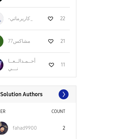
-كاريرماتي_
22
مشاكس77
21
أحــمـدالــعــا
11
نـــي
 Solution Authors
SER
COUNT
fahad9900
2