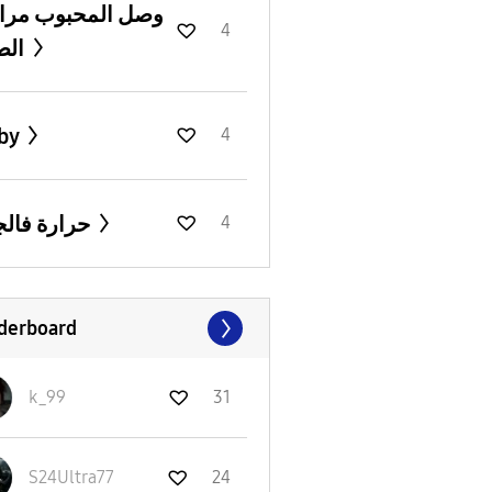
وصل المحبوب مرا
4
الصحة
by
4
حرارة فالجهاز
4
derboard
k_99
31
S24Ultra77
24