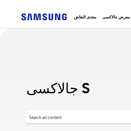
معرض جالاكسى
منتدى النقاش
جالاكسى S