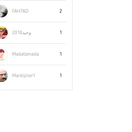
FAH7AD
2
وحيد2018
1
Madatamada
1
Markiplier1
1