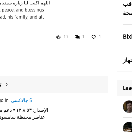
اللهم اكتب لنا زياره سيدن
قب
, his family, and all
Bix
10
1
1
ت
Lea
go
in
جالاكسى S
عناصر محفظة سامسونج)•