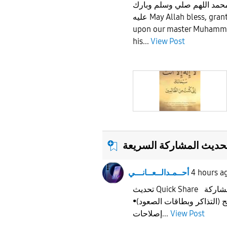
امحمد اللهم صلي وسلم وبارك
عليه May Allah bless, grant peace, and blessings
upon our master Muhammad
his...
View Post
حديث المشاركة السريعة
أحــمـدالــعــانـــي
4 hours a
تحديث Quick Share الإصدار: ١٣.٨.٥٣ • دعم مشاركة
 (التذاكر وبطاقات الصعود
إصلاحات...
View Post