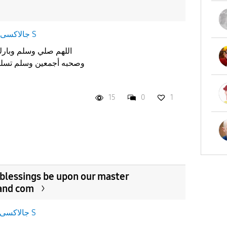
جالاكسى S
وصحبه أجمعين وسلم تسليما
15
0
1
 blessings be upon our master
and com
جالاكسى S