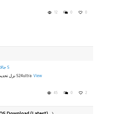
12
0
0
جالاكسى S
نزل تحديث نظام قوقل بلاي لجلاكسي S24ultra
View
45
0
2
cOS Download (Latest)