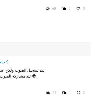
68
0
0
جالاكسى S
يتم تسجيل الصوت ولكن عند
عند مشاركه الصوت ال
43
2
2