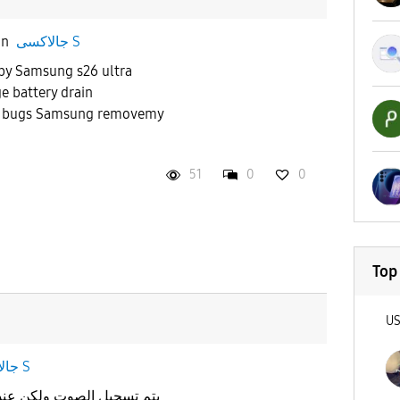
in
جالاكسى S
 by Samsung s26 ultra
e battery drain
st bugs Samsung removemy
51
0
0
Top
U
جالاكسى S
يتم تسجيل الصوت ولكن عند