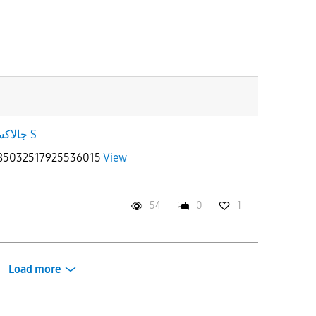
جالاكسى S
2085032517925536015
View
54
0
1
Load more