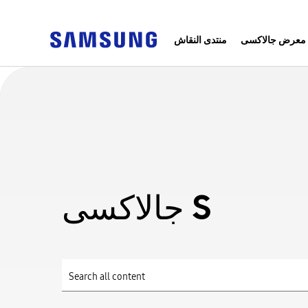
معرض جالاكسى
منتدى النقاش
جالاكسى S