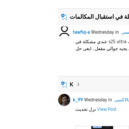
 في استقبال المكالمات
tawfiq-a
Wednesday
in
عندي مشكلة في s25 ultra ،مركب شريحتين سوا وزين
K
k_99
Wednesday
in
نزل تحديث
View Post