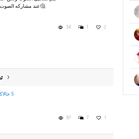
عند مشاركه الصوت ال
34
1
2
ت
جالاكسى S
87
7
1