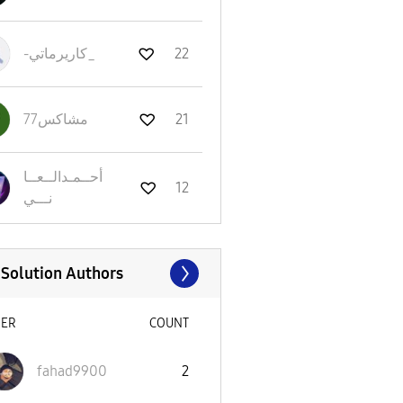
-كاريرماتي_
22
مشاكس77
21
أحــمـدالــعــا
12
نـــي
 Solution Authors
SER
COUNT
fahad9900
2