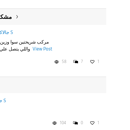
مشكلة
جالاكسى S
واللي يتصل علي يجيه جوالي مقفل.. ابغى حل
View Post
58
7
1
جالاكسى S
104
0
1