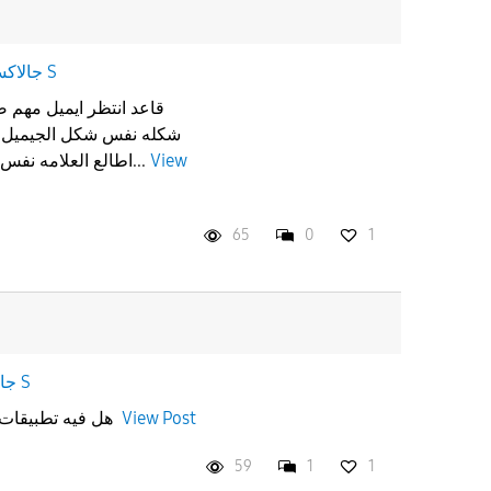
جالاكسى S
قاعد انتظر ايميل مهم ص
شكله نفس شكل الجيميل و 
اطالع العلامه نفس علامه الجيميل و دخلت لقيته...
View
65
0
1
جالاكسى S
هل فيه تطبيقات او مواقع جديده دعمت الدفع
View Post
59
1
1