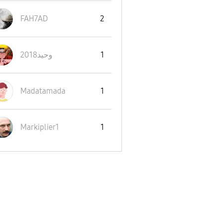
FAH7AD
2
وحيد2018
1
Madatamada
1
Markiplier1
1