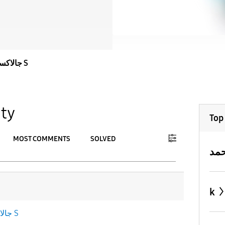
جالاكسى S
ty
Top
MOST COMMENTS
SOLVED
To
APPLY
k
جالاكسى S