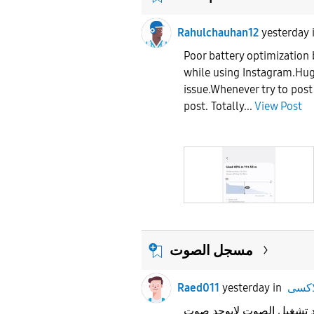
Rahulchauhan12
yesterday
Poor battery optimization
while using Instagram.Hug
issue.Whenever try to po
post. Totally...
View Post
مسجل الصوت
Raed011
yesterday
in
 تشغيل الصوت لايوجد صوت