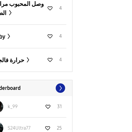
وصل المحبوب مرا
4
الصحة
by
4
حرارة فالجهاز
4
derboard
k_99
31
S24Ultra77
25