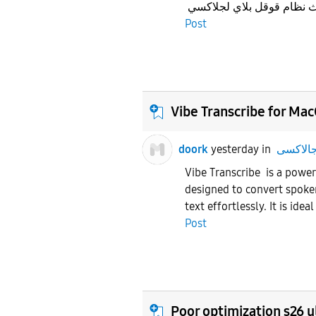
Post
Vibe Transcribe for Ma
doork
yesterday
in
Vibe Transcribe is a power
designed to convert spoke
text effortlessly. It is ideal
Post
Poor optimization s26 u