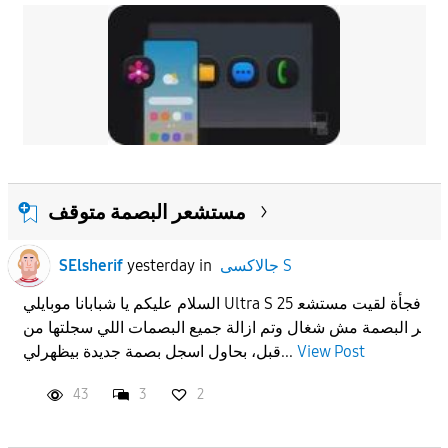
مستشعر البصمة متوقف
جالاكسى S
in
yesterday
SElsherif
السلام عليكم يا شبابانا موبايلي Ultra S 25 فجأة لقيت مستشع
ر البصمة مش شغال وتم ازالة جميع البصمات اللي سجلتها من
View Post
قبل، بحاول اسجل بصمة جديدة بيظهرلي...
43
3
2