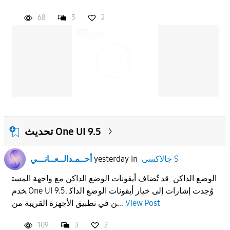
68
3
2
APPLY
تحديث One UI 9.5
جالاكسى S
in
yesterday
أحــمـدالــعــانـــي
الوضع الداكن قد تُضاف أيقونات الوضع الداكن مع واجهة المست
خدم One UI 9.5. وُجدت إشارات إلى خيار أيقونات الوضع الداك
View Post
ن في تطبيق الأجهزة القريبة من...
109
3
2