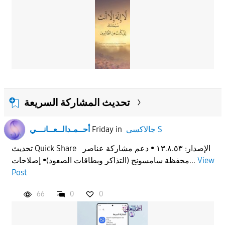
تحديث المشاركة السريعة
جالاكسى S
in
Friday
أحــمـدالــعــانـــي
تحديث Quick Share الإصدار: ١٣.٨.٥٣ • دعم مشاركة عناصر
View
محفظة سامسونج (التذاكر وبطاقات الصعود)• إصلاحات...
Post
66
0
0