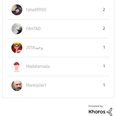
fahad9900
2
FAH7AD
2
وحيد2018
1
Madatamada
1
Markiplier1
1