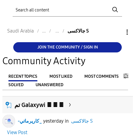
جالاكسى S
Saudi Arabia
JOIN THE COMMUNITY / SIGN IN
Community Activity
RECENT TOPICS
MOST LIKED
MOST COMMENTS
SOLVED
UNANSWERED
FILTER:
تم Galaxywi 🍫🍫🍫
From
جالاكسى S
in
yesterday
-كاريرماتي_
To
View Post