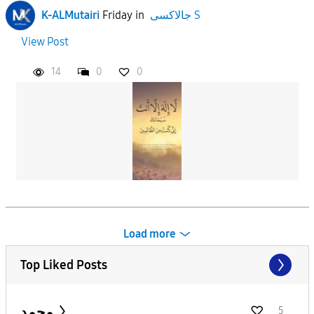
جالاكسى S
in
Friday
K-ALMutairi
View Post
14
0
0
Load more
Top Liked Posts
محمد
5