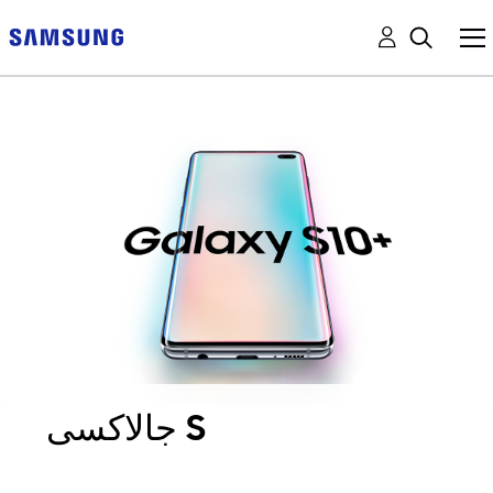
جالاكسى S