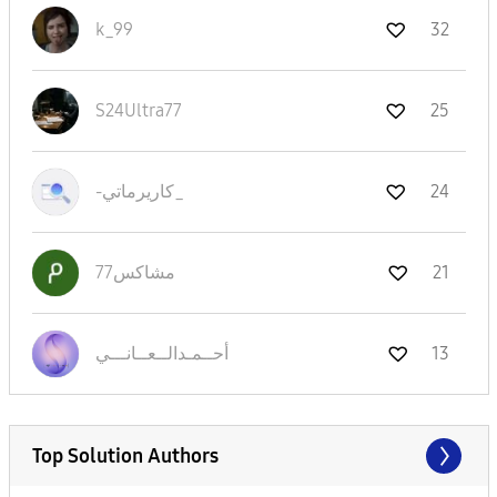
k_99
32
S24Ultra77
25
24
-كاريرماتي_
21
مشاكس77
13
أحــمـدالــعــا
نـــي
Top Solution Authors