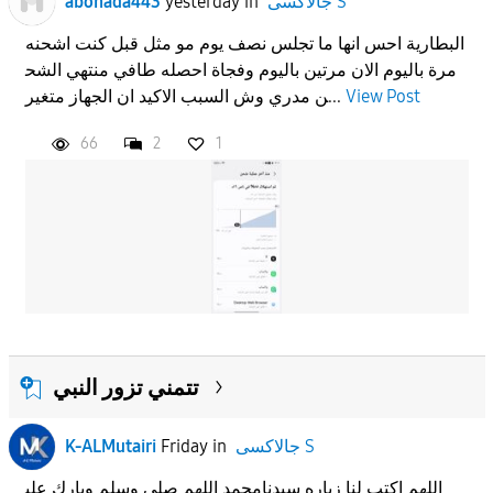
جالاكسى S
in
yesterday
abonada443
البطارية احس انها ما تجلس نصف يوم مو مثل قبل كنت اشحنه
مرة باليوم الان مرتين باليوم وفجاة احصله طافي منتهي الشح
View Post
ن مدري وش السبب الاكيد ان الجهاز متغير...
66
2
1
تتمني تزور النبي
جالاكسى S
in
Friday
K-ALMutairi
اللهم اكتب لنا زياره سيدنامحمد اللهم صلي وسلم وبارك علي