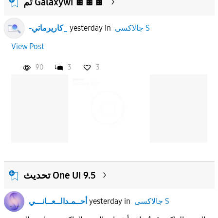
تم Galaxywi 🍫🍫🍫
جالاكسى S
in
yesterday
-كاريرماتي_
View Post
90
3
3
تحديث One UI 9.5
جالاكسى S
in
yesterday
أحــمـدالــعــانـــي