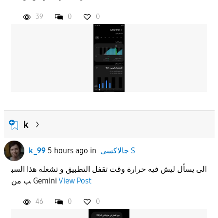
39
0
0
APPLY
k
جالاكسى S
in
5 hours ago
k_99
الى يسأل ليش فيه حرارة وقت تقفل التطبيق و تشغله هذا السب
View Post
ب من Gemini
46
0
0