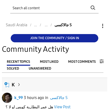
جالاكسى S
Saudi Arabia
JOIN THE COMMUNITY / SIGN IN
Community Activity
RECENT TOPICS
MOST LIKED
MOST COMMENTS
SOLVED
UNANSWERED
FILTER:
K
From
جالاكسى S
in
3 hours ago
k_99
To
View Post
هل عمر البطارية كويس او لا ؟