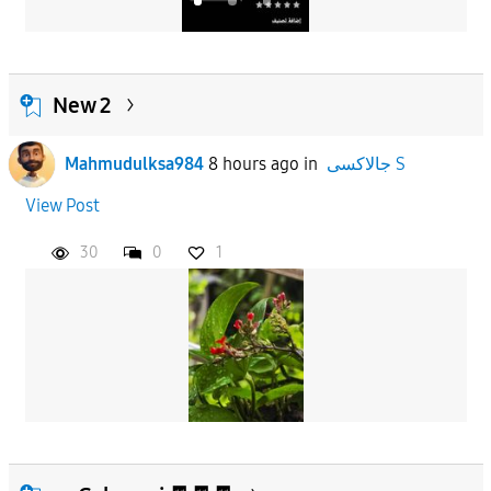
New 2
جالاكسى S
in
8 hours ago
Mahmudulksa984
View Post
30
0
1