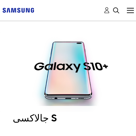
جالاكسى S