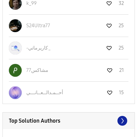
k_99
32
S24Ultra77
25
25
-كاريرماتي_
21
مشاكس77
15
أحــمـدالــعــا
نـــي
Top Solution Authors