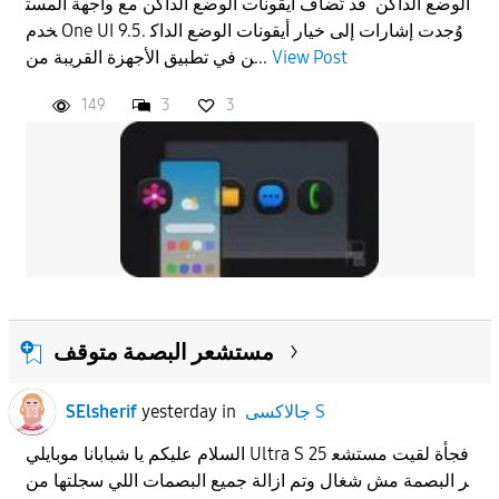
الوضع الداكن قد تُضاف أيقونات الوضع الداكن مع واجهة المست
خدم One UI 9.5. وُجدت إشارات إلى خيار أيقونات الوضع الداك
View Post
ن في تطبيق الأجهزة القريبة من...
149
3
3
مستشعر البصمة متوقف
جالاكسى S
in
yesterday
SElsherif
السلام عليكم يا شبابانا موبايلي Ultra S 25 فجأة لقيت مستشع
ر البصمة مش شغال وتم ازالة جميع البصمات اللي سجلتها من