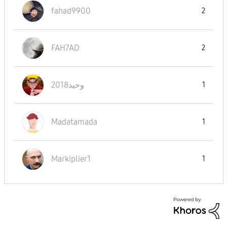
fahad9900
2
FAH7AD
2
وحيد2018
1
Madatamada
1
Markiplier1
1