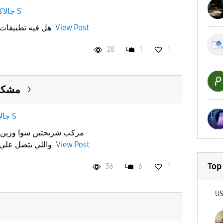
جالاكسى S
View Post
هل فيه تطبيقات او مواقع جديده دعمت الدفع
28
1
1
مشكلة
جالاكسى S
View Post
واللي يتصل علي يجيه جوالي مقفل.. ابغى حل
Top
36
6
1
U