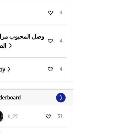
4
وصل المحبوب مرا
4
الصحة
by
4
derboard
k_99
31