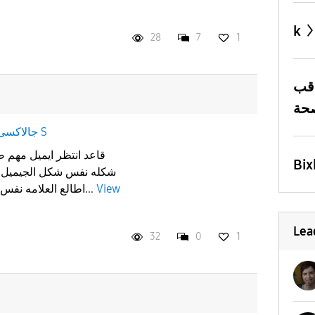
k
28
7
1
قب
جالاكسى S
قاعد انتظر ايميل مهم ص
Bix
شكله نفس شكل الجيميل و 
View
اطالع العلامه نفس علامه الجيميل و دخلت لقيته...
Lea
32
0
1