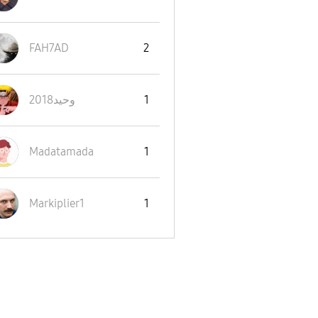
FAH7AD
2
1
وحيد2018
Madatamada
1
Markiplier1
1