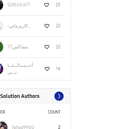
S24Ultra77
25
22
-كاريرماتي_
22
مشاكس77
أحــمـدالــعــا
14
نـــي
 Solution Authors
SER
COUNT
fahad9900
2