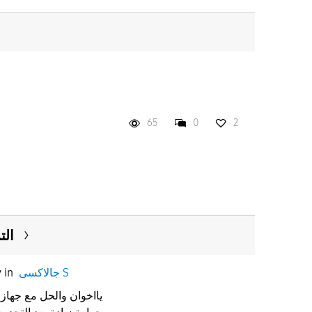
65
0
2
التر 22 يسخن وي
جالاكسى S
in
y