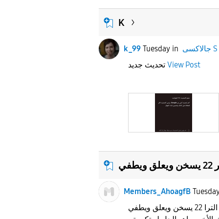
K
جالاكسى S
in
Tuesday
k_99
View Post
تحديث جديد
علق ويطفي
Members_AhoagfB
Tuesda
يااخوان والحل مع جهاز الترا 22 يسخن ويعلق ويطفي