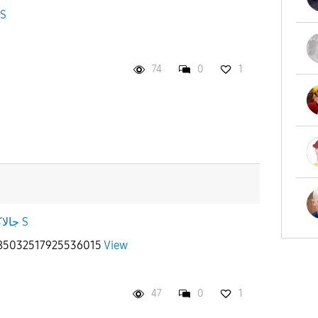
جالاكسى
74
0
1
جالاكسى S
2085032517925536015
View
47
0
1