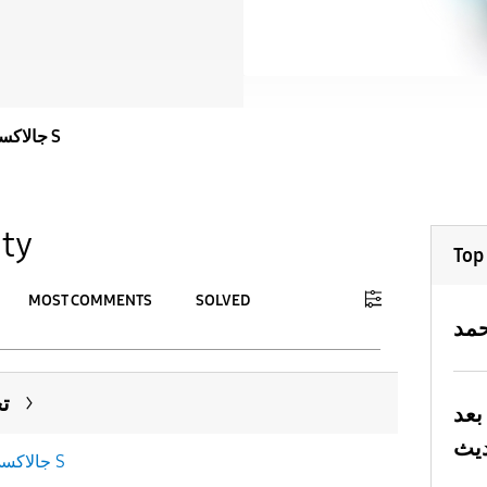
جالاكسى S
ty
Top
MOST COMMENTS
SOLVED
To
APPLY
ت
بعد
جالاكسى S