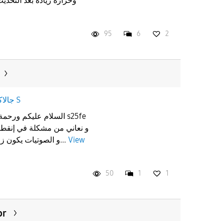
وحرارة زيادة بعد التحديث الأخير ماهو الحل لو تكرمتم
95
6
2
جالاكسى S
السلام عليكم ورحمة الله
و نعاني من مشكلة في إنقطا
View
و الصوتيات يكون زي الفللكن في الفيديوهات لما...
50
1
1
or