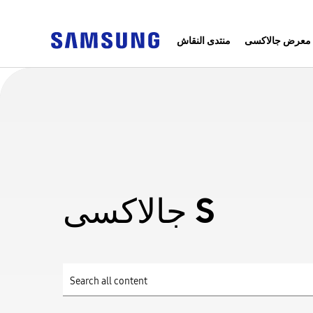
معرض جالاكسى
منتدى النقاش
جالاكسى S