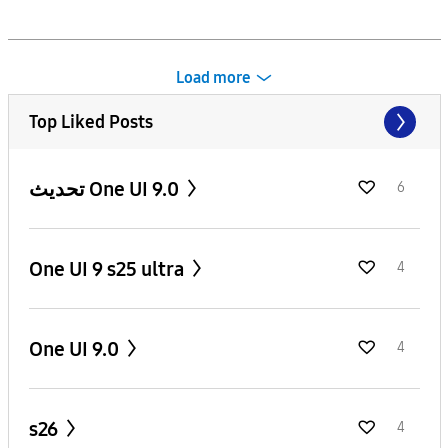
Load more
Top Liked Posts
تحديث One UI 9.0
6
One UI 9 s25 ultra
4
One UI 9.0
4
s26
4