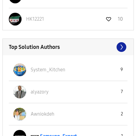
HK12221
10
Top Solution Authors
System_Kitchen
9
alyazory
7
Awniokdeh
2