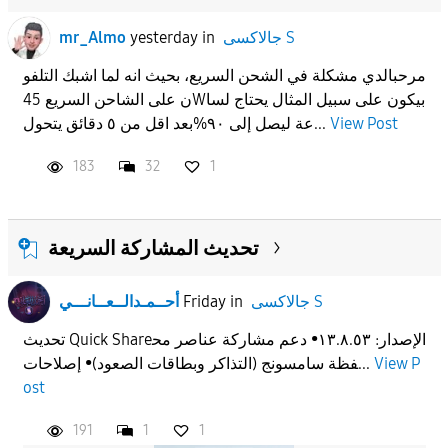
جالاكسى S
in
yesterday
mr_Almo
مرحبالدي مشكلة في الشحن السريع، بحيث انه لما اشبك التلفو
ن على الشاحن السريع 45Wبيكون على سبيل المثال يحتاج لسا
View Post
عة ليصل إلى ٩٠%بعد اقل من ٥ دقائق يتحول...
183
32
1
تحديث المشاركة السريعة
جالاكسى S
in
Friday
أحــمـدالــعــانـــي
تحديث Quick Shareالإصدار: ١٣.٨.٥٣• دعم مشاركة عناصر مح
View P
فظة سامسونج (التذاكر وبطاقات الصعود)• إصلاحات...
ost
191
1
1