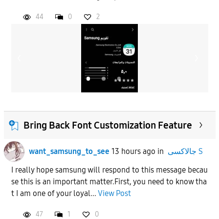
44
0
2
APPLY
Bring Back Font Customization Feature
جالاكسى S
in
13 hours ago
want_samsung_to_see
​I really hope samsung will respond to this message becau
se this is an important matter.​First, you need to know tha
t I am one of your loyal...
View Post
47
1
0