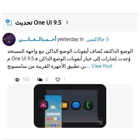
تحديث One UI 9.5
جالاكسى S
in
yesterday
أحــمـدالــعــانـــي
الوضع الداكنقد تُضاف أيقونات الوضع الداكن مع واجهة المستخد
م One UI 9.5.وُجدت إشارات إلى خيار أيقونات الوضع الداكن ف
View Post
ي تطبيق الأجهزة القريبة من سامسونج،...
145
0
1