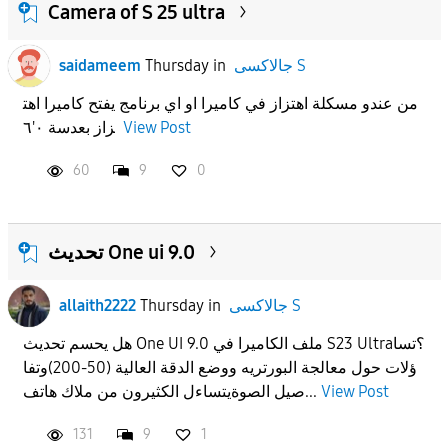
Camera of S 25 ultra
جالاكسى S
in
Thursday
saidameem
من عندو مسكلة اهتزاز في كاميرا او اي برنامج يفتح كاميرا اهت
View Post
زاز بعدسة ٠'٦
60
9
0
تحديث One ui 9.0
جالاكسى S
in
Thursday
allaith2222
هل يحسم تحديث One UI 9.0 ملف الكاميرا في S23 Ultra؟تسا
ؤلات حول معالجة البورتريه ووضع الدقة العالية (50-200)وتفا
View Post
صيل الصوة​يتساءل الكثيرون من ملاك هاتف...
131
9
1