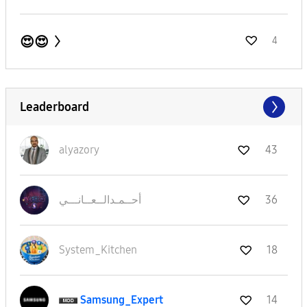
😍😍
4
Leaderboard
alyazory
43
36
أحــمـدالــعــا
نـــي
System_Kitchen
18
Samsung_Expert
14