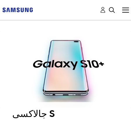
جالاكسى S