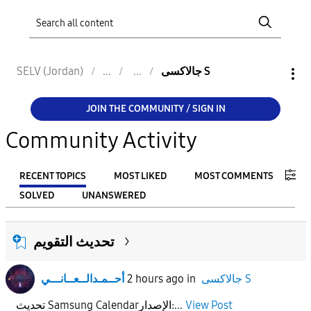
جالاكسى S
SELV (Jordan)
JOIN THE COMMUNITY / SIGN IN
Community Activity
RECENT TOPICS
MOST LIKED
MOST COMMENTS
SOLVED
UNANSWERED
FILTER:
تحديث التقويم
From
جالاكسى S
in
2 hours ago
أحــمـدالــعــانـــي
To
View Post
تحديث Samsung Calendarالإصدار:...