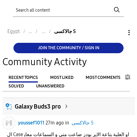
جالاكسى S
Egypt
JOIN THE COMMUNITY / SIGN IN
Community Activity
RECENT TOPICS
MOST LIKED
MOST COMMENTS
SOLVED
UNANSWERED
FILTER:
Galaxy Buds3 pro
From
جالاكسى S
in
27m ago
youssef1011
To
ال Case او العلبة بتاعة الاير بودز ضاعت مني و السماعات معاي