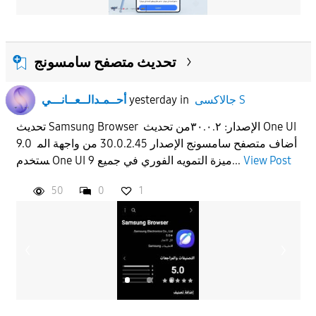
تحديث متصفح سامسونج
جالاكسى S
in
yesterday
أحــمـدالــعــانـــي
تحديث Samsung Browser الإصدار: ٣٠.٠.٢من تحديث One UI
9.0 أضاف متصفح سامسونج الإصدار 30.0.2.45 من واجهة الم
View Post
ستخدم One UI 9 ميزة التمويه الفوري في جميع...
50
0
1