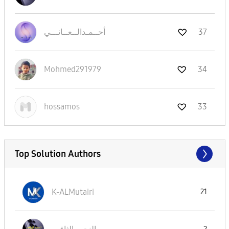
37
أحــمـدالــعــا
نـــي
Mohmed291979
34
hossamos
33
Top Solution Authors
K-ALMutairi
21