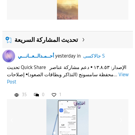
تحديث المشاركة السريعة
جالاكسى S
in
yesterday
أحــمـدالــعــانـــي
تحديث Quick Share الإصدار: ١٣.٨.٥٣ • دعم مشاركة عناصر
View
محفظة سامسونج (التذاكر وبطاقات الصعود)• إصلاحات...
Post
35
0
1