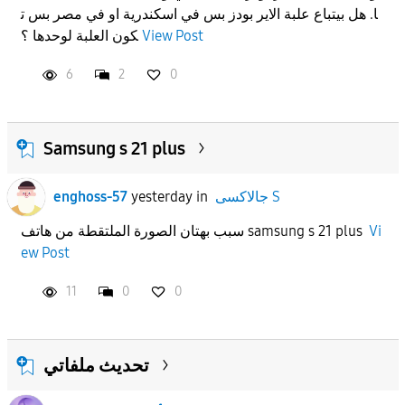
ا. هل بيتباع علبة الاير بودز بس في اسكندرية او في مصر بس ت
APPLY
View Post
كون العلبة لوحدها ؟
6
2
0
Samsung s 21 plus
جالاكسى S
in
yesterday
enghoss-57
Vi
سبب بهتان الصورة الملتقطة من هاتف samsung s 21 plus
ew Post
11
0
0
تحديث ملفاتي