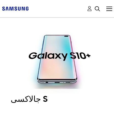
جالاكسى S