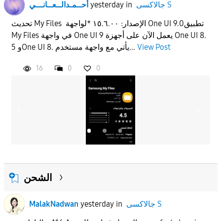
جالاكسى S
in
yesterday
أحــمـدالــعــانـــي
تحديث My Files الإصدار: ١٥.٦.٠٠ *لواجهة One UI 9.0تطبيق
My Files في واجهة One UI 9 يعمل الآن على أجهزة One UI 8.
View Post
5 وOne UI 8. يأتي مع واجهة مستخدم...
16
0
0
الشحن
جالاكسى S
in
yesterday
MalakNadwan