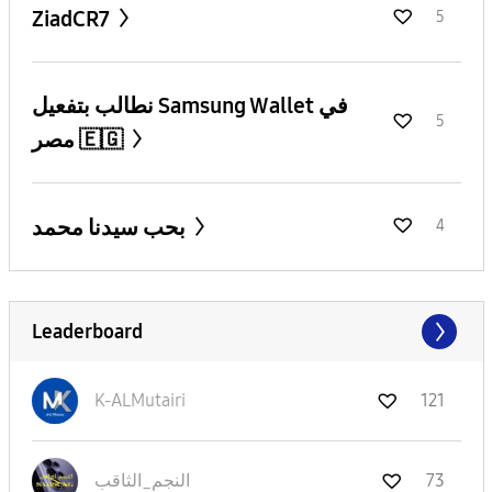
ZiadCR7
5
نطالب بتفعيل Samsung Wallet في
5
مصر 🇪🇬
بحب سيدنا محمد
4
Leaderboard
K-ALMutairi
121
73
النجم_الثاقب