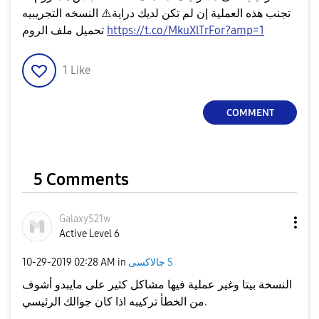
تجنب هذه العملية إن لم تكن لديك دراية⁦
⚠️
⁩ النسخه التجريبيه
https://t.co/MkuXlTrFor?amp=1
تحميل ملف الروم
1
Like
COMMENT
5 Comments
GalaxyS21w
Active Level 6
جالاكسى S
in
02:28 AM
‎10-29-2019
النسخة بيتا وغير عملية فيها مشاكل كثير على مايبدو أشوف
من الخطأ تركيبه اذا كان جوالك الرئيسي.