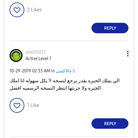
2
Likes
REPLY
adel05033
Active Level 7
جالاكسى S
in
02:33 AM
‎10-29-2019
الي يملك الخبره يقدر يرجع لنسخه 9 بكل سهوله انا املك
الخبره ولا جربتها انتظر النسخه الرسميه افضل
1
Like
REPLY