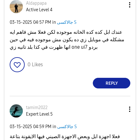
Aldappapa
Active Level 4
جالاكسى S
in
04:57 PM
‎03-15-2025
عندك ابل كده كده الخانه موجوده لكن فعلا مش فاهم ايه
مشكله في موبايل زي ده يكون مش موجوده فيه في حين
انها ظهرت في كذا بلد تانيه زي one ui7 بردو
0
Likes
REPLY
tamim2022
Expert Level 5
جالاكسى S
in
04:59 PM
‎03-15-2025
فعلا اجهزة ابل وبعض الاجهزة الصيني فيها الايقونة بتاعة