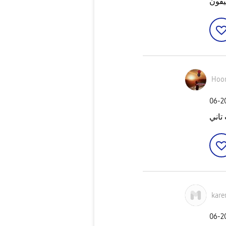
يفون
Hoor
‎06-
تاني
kare
‎06-