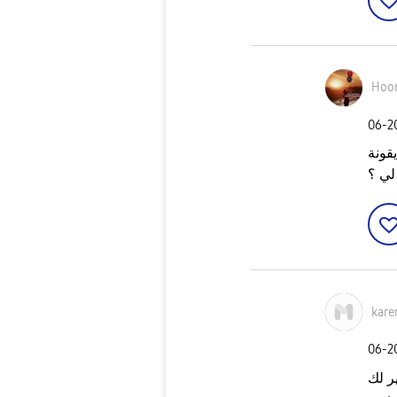
Hoor
‎06-
قونة
لي ؟
kare
‎06-
ر لك