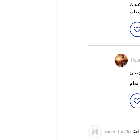
عندك
معاك
Hoor
‎06-
تمام
karemtito200
Act