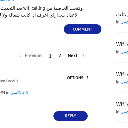
ling وفتحت الخاصية من
يثات
الاعدادات...ازاي اعرف اذا كانت شغالة ولا لأ...علما ان خطي فودافون
in
COMMENT
Wifi 
in
Previous
1
2
Next
Wifi 
OPTIONS
ive Level 3
in
 PM
in
جالاكسى S
Wifi 
in
REPLY