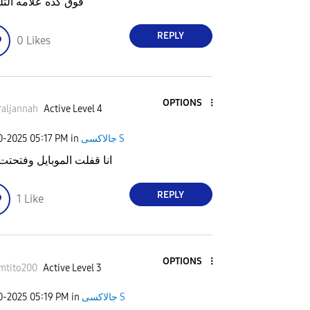
فوق كده علامه التل
REPLY
0
Likes
OPTIONS
aljannah
Active Level 4
20-2025
05:17 PM
in
جالاكسى S
انا قفلت الموبايل وفتحتت 
REPLY
1
Like
OPTIONS
mtito200
Active Level 3
20-2025
05:19 PM
in
جالاكسى S