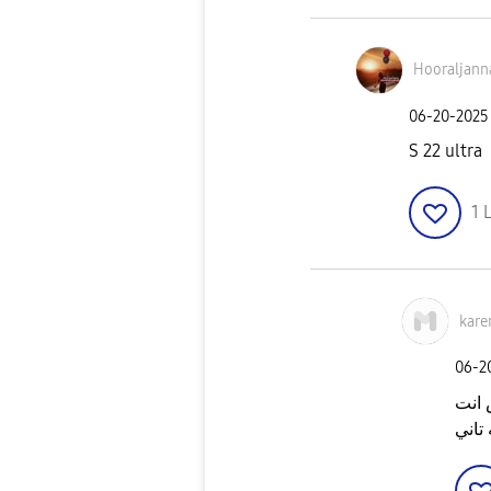
Hooraljann
‎06-20-2025
S 22 ultra
1
L
kare
‎06-
 انت
تاني