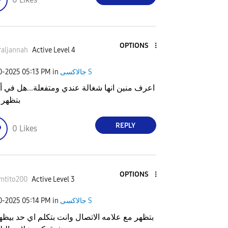
OPTIONS
aljannah
Active Level 4
20-2025
05:13 PM
in
جالاكسى S
اعرف منين انها شغالة عندي ومتفعلة...هل في أي
بتظهر 
REPLY
0
Likes
OPTIONS
mtito200
Active Level 3
20-2025
05:14 PM
in
جالاكسى S
بتظهر مع علامه الاتصال وانت بتكلم اي حد بيظه