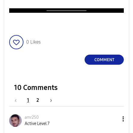
0
Likes
COMMENT
10 Comments
1
2
amr250
Active Level 7