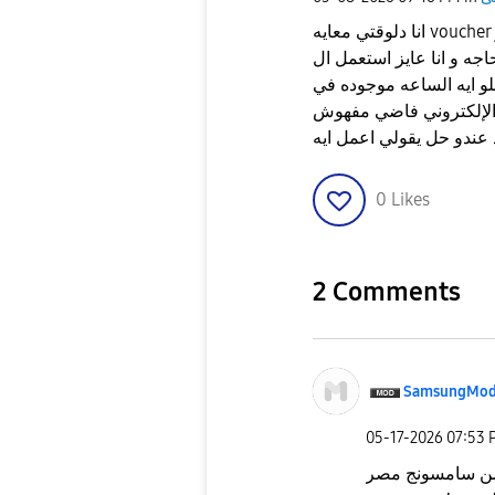
انا دلوقتي معايه voucher و بيقولي مينفعش تشتري حاجه غير من المتجر
عايز استعمل ال voucher علشان كنت
لو ايه الساعه موجوده في
 الإلكتروني فاضي مفهوش
0
Likes
2 Comments
SamsungMod
‎05-17-2026
07:53 
 من سامسونج مصر