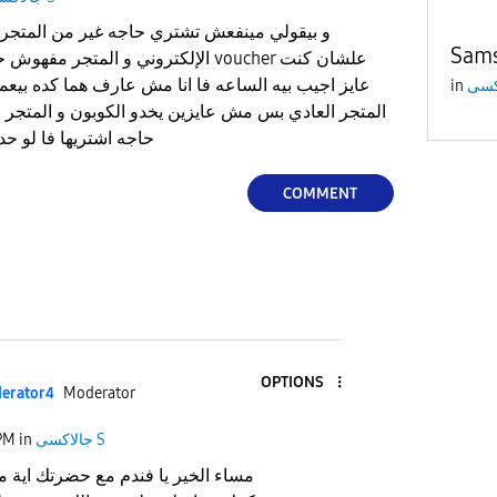
Sams
الإلكتروني و المتجر مفهوش حاجه و انا 
عايز اجيب بيه الساعه فا انا مش عارف هما كده بيعم
in
المتجر العادي بس مش عايزين يخدو الكوبون و المتجر
حاجه اشتريها فا لو حد عندو حل يقولي اعمل ايه
COMMENT
OPTIONS
erato
r4
Moderator
جالاكسى S
in
PM
مساء الخير يا فندم مع حضرتك اية