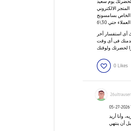
لحضرتك يوم سعيد
لمتجر الالكتروني
الخاص بسامسونج
لاء حتي 30\6
 أى استفسار أخر
دمتك فى أى وقت
 لحضرتك ولوقتك
0
Likes
26ultrauser
‎05-27-2026
، وأنا أريد