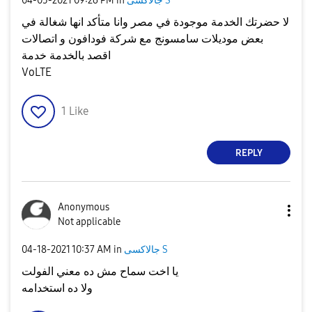
جالاكسى S
in
09:26 PM
‎04-05-2021
لا حضرتك الخدمة موجودة في مصر وانا متأكد انها شغالة في
بعض موديلات سامسونج مع شركة فودافون و اتصالات
اقصد بالخدمة خدمة
VoLTE
1
Like
REPLY
Anonymous
Not applicable
جالاكسى S
in
10:37 AM
‎04-18-2021
يا اخت سماح مش ده معني الفولت
ولا ده استخدامه