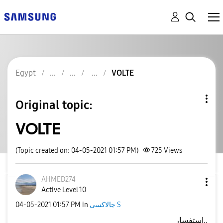
Egypt
VOLTE
Original topic:
VOLTE
(Topic created on: 04-05-2021 01:57 PM)
725
Views
AHMED274
Active Level 10
جالاكسى S
in
01:57 PM
‎04-05-2021
استفسار..