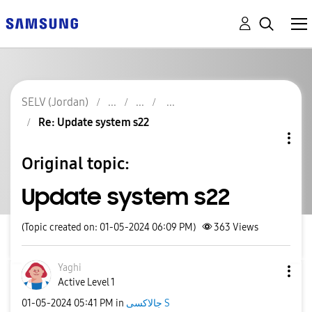
SELV (Jordan)
Re: Update system s22
Original topic:
Update system s22
(Topic created on: 01-05-2024 06:09 PM)
363
Views
Yaghi
Active Level 1
‎01-05-2024
05:41 PM
in
جالاكسى S