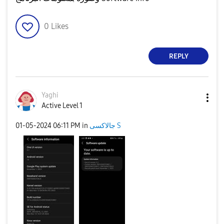
0
Likes
REPLY
Yaghi
Active Level 1
‎01-05-2024
06:11 PM
in
جالاكسى S