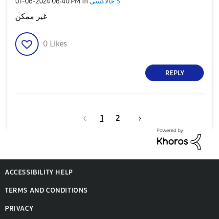
‎01-06-2024
06:40 PM
in
جالاكسى S
غير ممكن
0
Likes
REPLY
1
2
ACCESSIBILITY HELP
TERMS AND CONDITIONS
PRIVACY