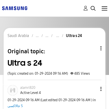
Saudi Arabia
Ultra s 24
Original topic:
Ultra s 24
(Topic created on: 01-29-2024 09:16 AM)
485
Views
alamri820
Active Level 4
‎01-29-2024
09:16 AM
(Last edited
‎01-29-2024
09:16 AM
) in
جالاكسى S