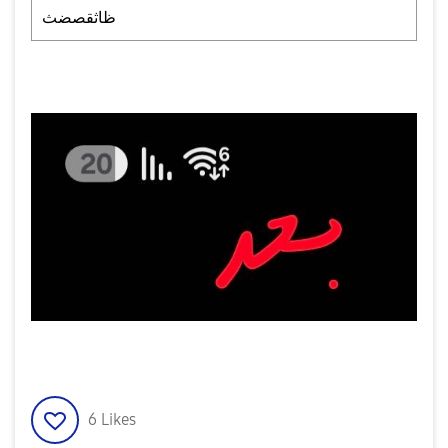
ظاثقصضث
6
Likes