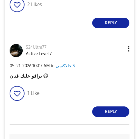
2
Likes
REPLY
S24Ultra77
Active Level 7
‎05-21-2026
10:07 AM
in
جالاكسى S
برافو عليك فنان
😊
1
Like
REPLY