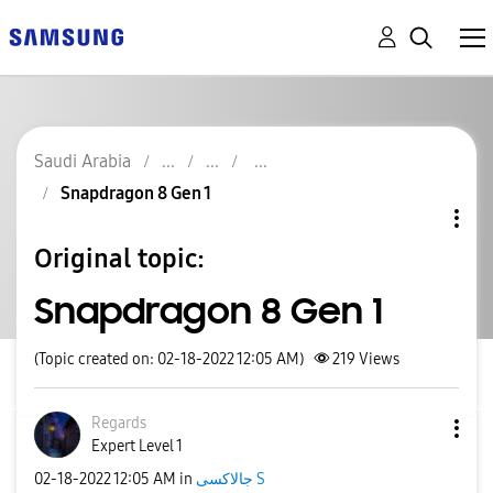
Saudi Arabia
Snapdragon 8 Gen 1
Original topic:
Snapdragon 8 Gen 1
(Topic created on: 02-18-2022 12:05 AM)
219
Views
Regards
Expert Level 1
‎02-18-2022
12:05 AM
in
جالاكسى S