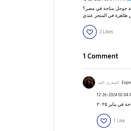
ة جوجل متاحة في مصر؟
2
Likes
1 Comment
العبقري-الفذ
Exper
‎12-26-2024
02:04
في يناير ٢٠٢٥
1
Like