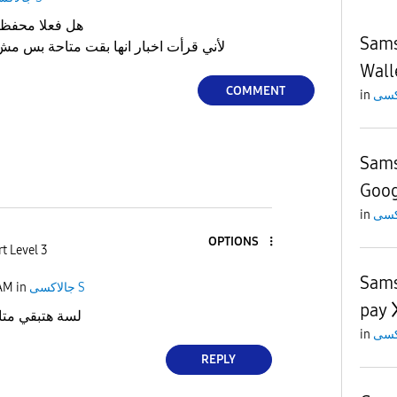
هل فعلا محفظ
Sams
لأني قرأت اخبار انها بقت متاحة بس مش ظاهرة في المتجر عندي
Wall
COMMENT
in
Sams
Goog
in
OPTIONS
t Level 3
Sams
 AM
in
جالاكسى S
pay
لسة هتبقي متاحة 
in
REPLY