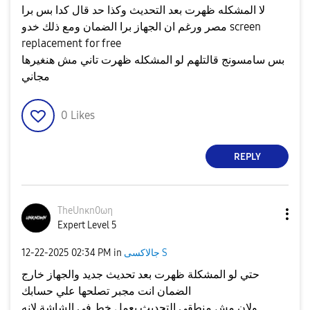
لا المشكله ظهرت بعد التحديث وكذا حد قال كدا بس برا
مصر ورغم ان الجهاز برا الضمان ومع ذلك خدو screen
replacement for free
بس سامسونج قالتلهم لو المشكله ظهرت تاني مش هنغيرها
مجاني
0
Likes
REPLY
TheUnκn0ωη
Expert Level 5
جالاكسى S
in
02:34 PM
‎12-22-2025
حتي لو المشكلة ظهرت بعد تحديث جديد والجهاز خارج
الضمان انت مجبر تصلحها علي حسابك
ولان مش منطقي التحديث يعمل خط في الشاشة لانه