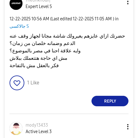
TheUnκn0ωη
Expert Level 5
‎12-22-2025
10:56 AM
(Last edited
‎12-22-2025
11:05 AM
) in
جالاكسى S
حضرتك ازاي عايزهم يغيرولك شاشة مجانا لجهاز وقف عنه
الدعم وضمانه خلصان من زمان؟
وايه علاقة احنا في مصر بالموضوع؟
مش اي حاجة هتتعملك ببلاش
فكر بالعقل مش بالتفاحة
1
Like
REPLY
mody13433
Active Level 3