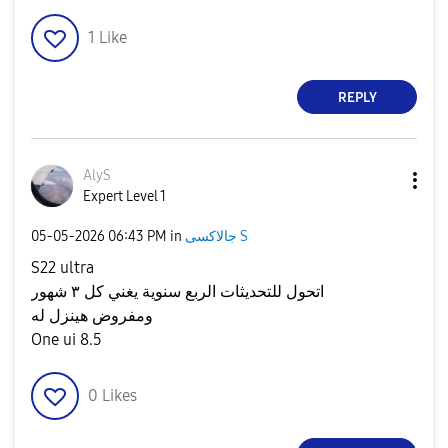
1
Like
REPLY
AlyS
Expert Level 1
جالاكسى S
in
06:43 PM
‎05-05-2026
S22 ultra
اتحول للتحديثات الربع سنوية يغني كل ٣ شهور
ومفروض هينزل له
One ui 8.5
0
Likes