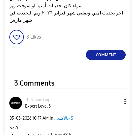
سواء كان تحديثات أمنية او سوفت وير
اخر تحديث امتي وصلني شهر فبراير ٢٠٢٦ وتم التحديث في
شهر مارس
3
Likes
COMMENT
3 Comments
TheUnκn0ωη
Expert Level 5
جالاكسى S
in
10:17 AM
‎05-05-2026
S22u
اخر تحديث هيوصله هو oneui8.5