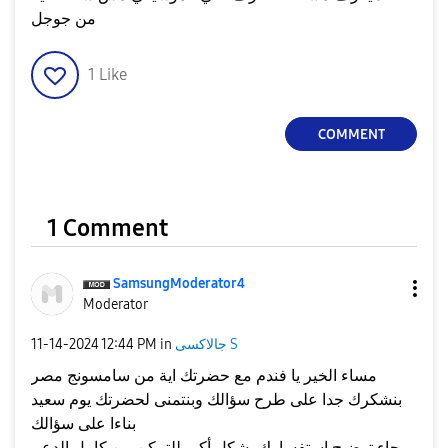
من جوجل
1
Like
COMMENT
1 Comment
SamsungModerato
r4
Moderator
جالاكسى S
in
12:44 PM
‎11-14-2024
مساء الخير يا فندم مع حضرتك اية من سامسونج مصر
بنشكرك جدا على طرح سؤالك وبنتمنى لحضرتك يوم سعيد
بناءا على سؤالك
برجاء توضيح استفسارك بشكل أكبر للتمكن من كامل الدعم