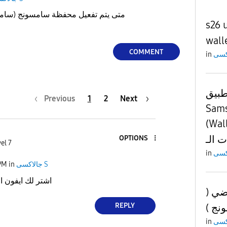
متى يتم تفعيل محفظة سامسونج (سامس
s26 
wall
COMMENT
in
طبيق
Previous
1
2
Next
Sams
(Wallet/
OPTIONS
el 7
in
PM
in
جالاكسى S
اشتر لك ايفون از
راضي
REPLY
سونج
in