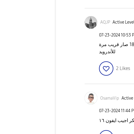
AQJP
Active Leve
‎07-23-2024
10:53 
فعلا انا مثلك خصوصا ان النظام الجديد 18 صار قريب مرة
للأندرويد
2
Likes
OsamaVip
Active 
‎07-23-2024
11:44 
ر اجيب ايفون ١٦