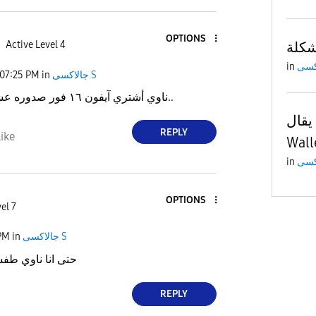
OPTIONS
Active Level 4
in
07:25 PM
in
جالاكسى S
ناوي أشتري آيفون ١٦ فور صدوره عشان أبل باي..
لحق يقال
REPLY
ike
Wall
in
OPTIONS
el 7
PM
in
جالاكسى S
حتى انا ناوي طف
REPLY