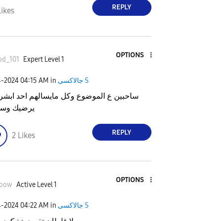
REPLY
Likes
OPTIONS
od_101
Expert Level 1
4-2024
04:15 AM
in
جالاكسى S
ساحبين ع الموضوع وكل مايسالهم احد ابشر 
يرضيك وسي
REPLY
2
Likes
OPTIONS
oow
Active Level 1
4-2024
04:22 AM
in
جالاكسى S