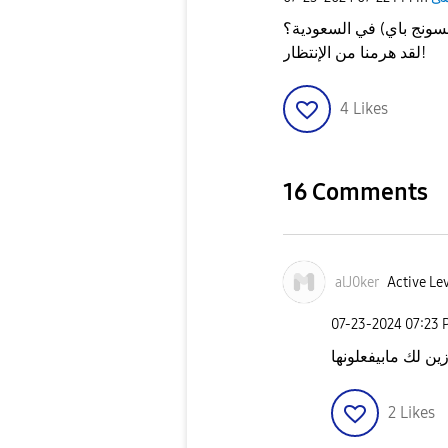
ونج باي) في السعودية؟
لقد هرمنا من الإنتظار!
4
Likes
16 Comments
alJ0ker
Active Lev
‎07-23-2024
07:23 
ين لك مابيفعلونها
2
Likes