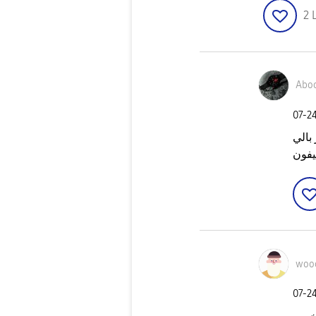
2
Abo
‎07-2
بالي
فون
woo
‎07-2