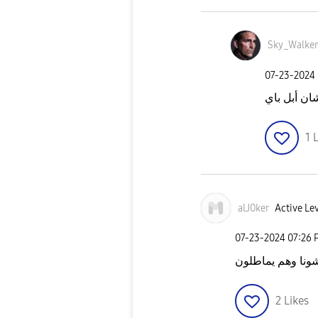
Sky_Walker
‎07-23-2024
1
L
alJ0ker
Active Lev
‎07-23-2024
07:26 
شونا وهم يماطلون
2
Likes