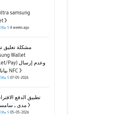
ultra samsung
et
جالاكسى S
4 weeks ago
مشكلة تعليق ت
ung Wallet
Pay) وعدم إرسال
بيانات الـ NFC
جالاكسى S
07-05-2026
تطبيق الدفع الافت (
مدى ـ سام )
جالاكسى S
05-05-2026