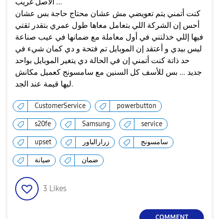
الأصل غريب ...
كنت أتمني يتم تعويضي مش عشان محتاج حاجة بس عشان
أحس إن الشركة اللي بتعامل معاها طول عمري بتقدر ثقتي
فيها إللي خذلتني في أول معاملة مع ضمانها في عيب صناعة
ليس بيدي و أعتقد إن الموبايل تم فتحة و دي كمان شيء في
حد ذاتة كنت أتمني إن في الحالة دي يتغير الموبايل بواحد
جديد ... بس للأسف كل السنين مع سامسونج كعميل مكانش
ليها قيمة عند الجد.
CustomerService
powerbutton
s20fe
Samsung
service
سامسونج
زرارالباور
upset
ضمان
صيانة
3
Likes
COMMENT