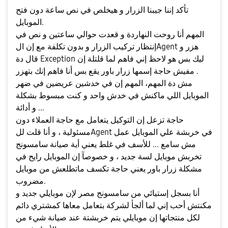
تأكد إننا جيبنا الزرار و هيخلص في نص ساعة دون فتح
الموبايل.
المهم أنا روحت النهاردة و قعدت حوالي ساعتين و نص في
إنتظار تركيب الزرار و بدون تكلفة مع إن الAgent هزر و
قال دة Exception ليك بس هو لاحظ إني فاهم لما قلتلة إن
مفيش حاجة إسمها زرار باور يقع بس أنا فاهم إنك بتهزر .
مش دة المهم، المهم إن في خدشين عريضين في ضهر
الموبايل اللي ماكنش في خدش واحد و كنت مبسوط بشكلة
و أدائة ...
حاجة تزعل إن التوكيل يتعامل مع حاجة العملاء دون
مسئولية ، و أنا قلت للAgent في خربشة علي الموبايل عمل
مش سامع ... للأسف في غلط يعني أية صيانة سامسونج
تخربش موبايل لسة جديد ، و خصوصآ إن الموبايل رايح في
مشكلة زرار باور يعني حاجة تكسف ماتطلعش من موبايل
مضروب.
أنا بسجل إستيائي من سامسونج مصر لإن موبايلي جديد و
مكنتش أحب إني لما ألجأ لشركة بتعامل معاها كمشتري دائم
لكل منتجاتها إن موبايلي يتم خربشتة عند صيانة شيء من